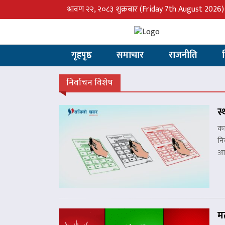
श्रावण २२, २०८३ शुक्रबार
(Friday 7th August 2026)
गृहपृष्ठ
समाचार
राजनीति
निर्वाचन विशेष
स
का
नि
आय
मत