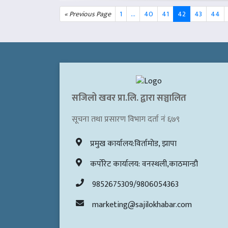
« Previous Page
1
…
40
41
42
43
44
सजिलो खवर प्रा.लि. द्वारा सञ्चालित
सूचना तथा प्रसारण विभाग दर्ता नं ६७९
प्रमुख कार्यालय:विर्तामोड, झापा
कर्पोरेट कार्यालय: वनस्थली,काठमान्डौ
9852675309/9806054363
marketing@sajilokhabar.com