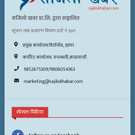
सजिलो खवर प्रा.लि. द्वारा सञ्चालित
सूचना तथा प्रसारण विभाग दर्ता नं ६७९
प्रमुख कार्यालय:विर्तामोड, झापा
कर्पोरेट कार्यालय: वनस्थली,काठमान्डौ
9852675309/9806054363
marketing@sajilokhabar.com
सोसल मिडिया