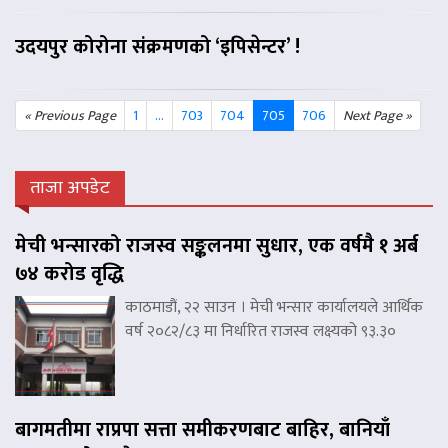
उदयपुर कोरोना संक्रमणको ‘इपिसेन्टर’ !
« Previous Page
1
…
703
704
705
706
Next Page »
ताजा अपडेट
मेची भन्सारको राजस्व सङ्कलनमा सुधार, एक वर्षमै १ अर्ब
७४ करोड वृद्धि
काठमाडौं, २२ साउन । मेची भन्सार कार्यालयले आर्थिक
वर्ष २०८२/८३ मा निर्धारित राजस्व लक्ष्यको ९३.३०
बागमतीमा राप्रपा सत्ता समीकरणबाट बाहिर, बानियाँ