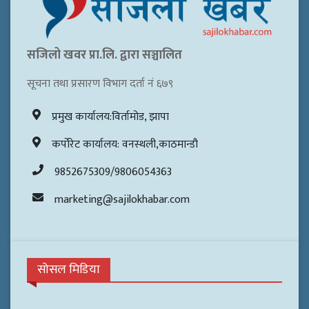
सजिलो खवर प्रा.लि. द्वारा सञ्चालित
सूचना तथा प्रसारण विभाग दर्ता नं ६७९
प्रमुख कार्यालय:विर्तामोड, झापा
कर्पोरेट कार्यालय: वनस्थली,काठमान्डौ
9852675309/9806054363
marketing@sajilokhabar.com
सोसल मिडिया