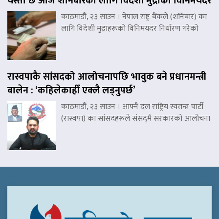
यस्तो छ आज शनिबारका लागि विदेशी मुद्राको विनिमयदर
काठमाडौं, २३ साउन । नेपाल राष्ट्र बैंकले (शनिबार) का
लागि विदेशी मुद्राहरूको विनिमयदर निर्धारण गरेको
रास्वपाकै सांसदको आलोचनापछि भावुक बने प्रधानमन्त्री
बालेन : ‘कहिलेकाहीँ एक्लै लड्नुपर्छ’
काठमाडौं, २३ साउन । आफ्नै दल राष्ट्रिय स्वतन्त्र पार्टी
(रास्वपा) का सांसदहरूले संसद्‌मै सरकारको आलोचना