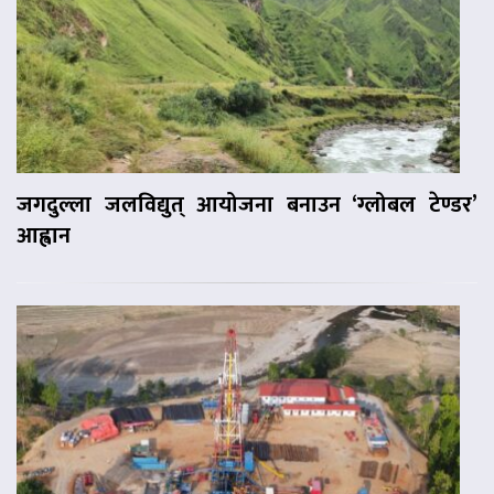
जगदुल्ला जलविद्युत् आयोजना बनाउन ‘ग्लोबल टेण्डर’
आह्वान