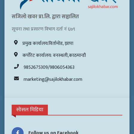
सजिलो खवर प्रा.लि. द्वारा सञ्चालित
सूचना तथा प्रसारण विभाग दर्ता नं ६७९
प्रमुख कार्यालय:विर्तामोड, झापा
कर्पोरेट कार्यालय: वनस्थली,काठमान्डौ
9852675309/9806054363
marketing@sajilokhabar.com
सोसल मिडिया
Follow us on Facebook