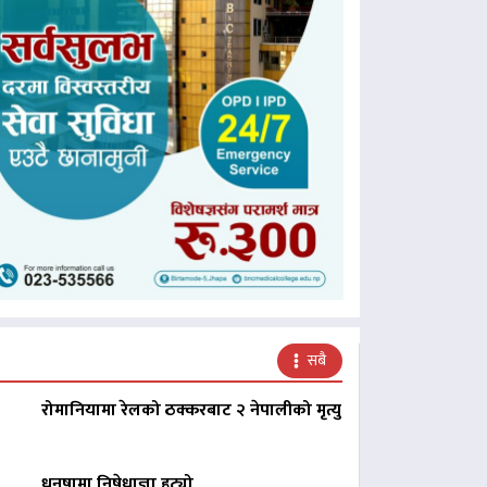
सबै
रोमानियामा रेलको ठक्करबाट २ नेपालीको मृत्यु
धनुषामा निषेधाज्ञा हट्यो