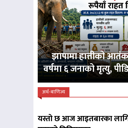
झापामा हात्तीको आतं
वर्षमा ६ जनाको मृत्यु, प
अर्थ-बाणिज्य
यस्तो छ आज आइतबारका लागि