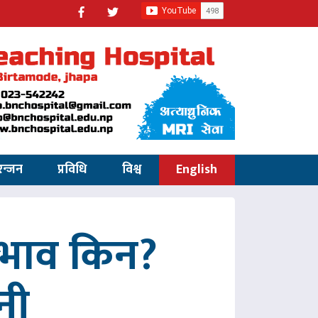
रन्जन
प्रविधि
विश्व
English
अभाव किन?
नी