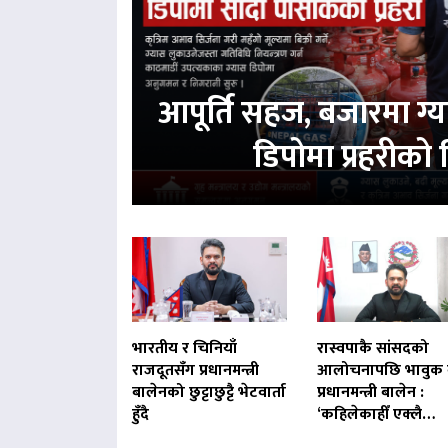
आपूर्ति सहज, बजारमा ग
डिपोमा प्रहरीको
भारतीय र चिनियाँ
रास्वपाकै सांसदको
राजदूतसँग प्रधानमन्त्री
आलोचनापछि भावुक 
बालेनको छुट्टाछुट्टै भेटवार्ता
प्रधानमन्त्री बालेन :
हुँदै
‘कहिलेकाहीँ एक्लै…