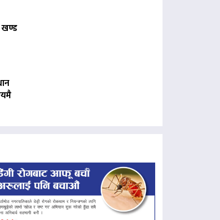
 खण्ड
धान
यमै