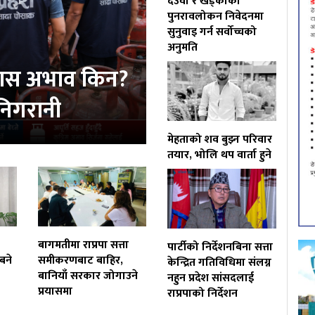
देउवा र खड्काको
पुनरावलोकन निवेदनमा
सुनुवाइ गर्न सर्वोच्चको
अनुमति
्यास अभाव किन?
 निगरानी
मेहताको शव बुझ्न परिवार
तयार, भोलि थप वार्ता हुने
बागमतीमा राप्रपा सत्ता
पार्टीको निर्देशनबिना सत्ता
बने
समीकरणबाट बाहिर,
केन्द्रित गतिविधिमा संलग्न
बानियाँ सरकार जोगाउने
नहुन प्रदेश सांसदलाई
प्रयासमा
राप्रपाको निर्देशन