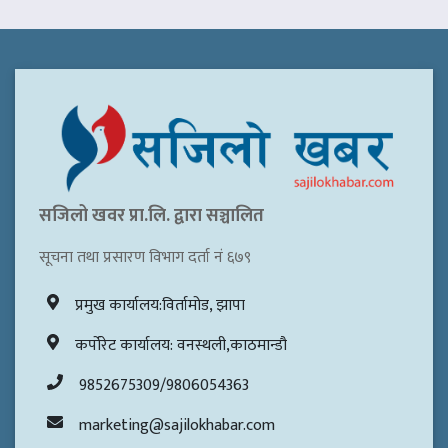
सजिलो खवर प्रा.लि. द्वारा सञ्चालित
सूचना तथा प्रसारण विभाग दर्ता नं ६७९
प्रमुख कार्यालय:विर्तामोड, झापा
कर्पोरेट कार्यालय: वनस्थली,काठमान्डौ
9852675309/9806054363
marketing@sajilokhabar.com