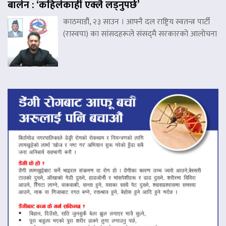
बालेन : ‘कहिलेकाहीँ एक्लै लड्नुपर्छ’
काठमाडौं, २३ साउन । आफ्नै दल राष्ट्रिय स्वतन्त्र पार्टी
(रास्वपा) का सांसदहरूले संसद्‌मै सरकारको आलोचना