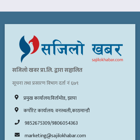
सजिलो खवर प्रा.लि. द्वारा सञ्चालित
सूचना तथा प्रसारण विभाग दर्ता नं ६७९
प्रमुख कार्यालय:विर्तामोड, झापा
कर्पोरेट कार्यालय: वनस्थली,काठमान्डौ
9852675309/9806054363
marketing@sajilokhabar.com