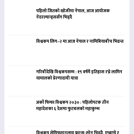
पहिलो जितको खोजीमा नेपाल, आज आयोजक
नेदरल्यान्ड्ससँग भिड्दै
विश्वकप लिग–२ मा आज नेपाल र नामिबियाबीच भिडन्त
गरिबीदेखि विश्वकपसम्म : १९ वर्षमै इतिहास रच्ने लामिन
यामालको प्रेरणादायी यात्रा
अर्को फिफा विश्वकप २०३० : पहिलोपटक तीन
महादेशका ६ देशमा फुटबलको महाकुम्भ
विश्वकप सेमिफाइनलमा फ्रान्स-स्पेन भिड्दै, एम्बाप्पे र