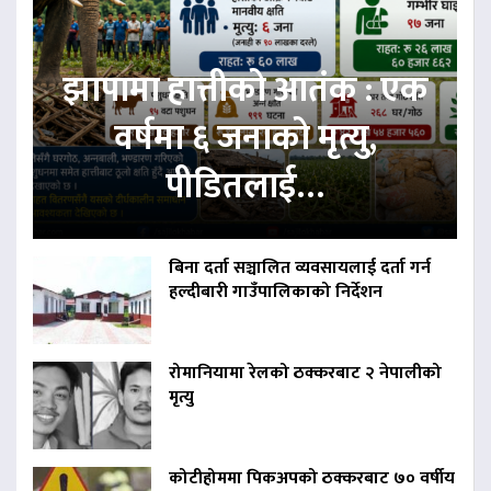
झापामा हात्तीको आतंक : एक
वर्षमा ६ जनाको मृत्यु,
पीडितलाई…
बिना दर्ता सञ्चालित व्यवसायलाई दर्ता गर्न
हल्दीबारी गाउँपालिकाको निर्देशन
रोमानियामा रेलको ठक्करबाट २ नेपालीको
मृत्यु
कोटीहोममा पिकअपको ठक्करबाट ७० वर्षीय