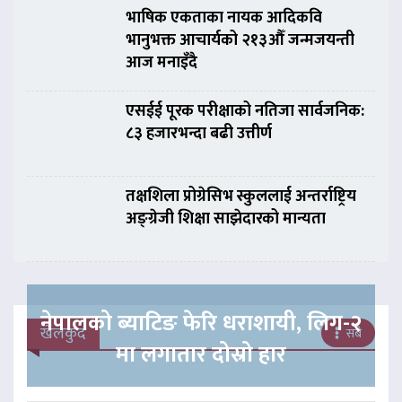
भाषिक एकताका नायक आदिकवि
भानुभक्त आचार्यको २१३औँ जन्मजयन्ती
आज मनाइँदै
एसईई पूरक परीक्षाको नतिजा सार्वजनिक:
८३ हजारभन्दा बढी उत्तीर्ण
तक्षशिला प्रोग्रेसिभ स्कुललाई अन्तर्राष्ट्रिय
अङ्ग्रेजी शिक्षा साझेदारको मान्यता
नेपालको ब्याटिङ फेरि धराशायी, लिग-२
खेलकुद
सबै
मा लगातार दोस्रो हार