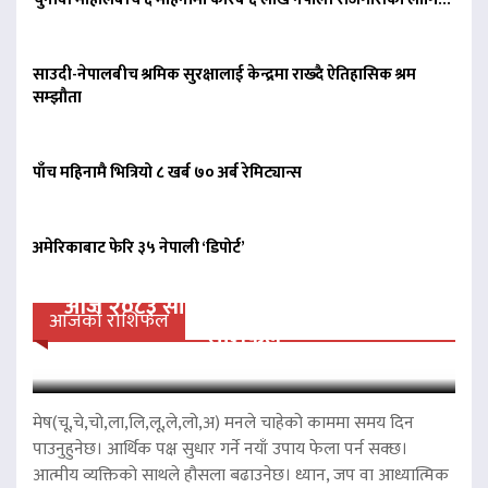
साउदी-नेपालबीच श्रमिक सुरक्षालाई केन्द्रमा राख्दै ऐतिहासिक श्रम
सम्झौता
पाँच महिनामै भित्रियो ८ खर्ब ७० अर्ब रेमिट्यान्स
अमेरिकाबाट फेरि ३५ नेपाली ‘डिपोर्ट’
आज २०८३ साल साउन २४ गते आईतवारको
आजको राशिफल
राशिफल
मेष(चू,चे,चो,ला,लि,लू,ले,लो,अ) मनले चाहेको काममा समय दिन
पाउनुहुनेछ। आर्थिक पक्ष सुधार गर्ने नयाँ उपाय फेला पर्न सक्छ।
आत्मीय व्यक्तिको साथले हौसला बढाउनेछ। ध्यान, जप वा आध्यात्मिक