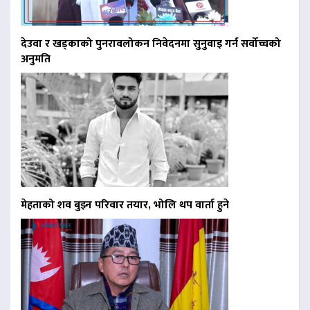
देउवा र खड्काको पुनरावलोकन निवेदनमा सुनुवाइ गर्न सर्वोच्चको
अनुमति
मेहताको शव बुझ्न परिवार तयार, भोलि थप वार्ता हुने