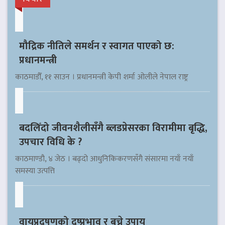
मौद्रिक नीतिले समर्थन र स्वागत पाएको छ:
प्रधानमन्त्री
काठमाडौँ, ११ साउन । प्रधानमन्त्री केपी शर्मा ओलीले नेपाल राष्ट्र
बदलिँदो जीवनशैलीसँगै ब्लडप्रेसरका विरामीमा बृद्धि,
उपचार विधि के ?
काठमाण्डौ, ४ जेठ । बढ्दो आधुनिकिकरणसँगै संसारमा नयाँ नयाँ
समस्या उत्पत्ति
वायुप्रदुषणको दुष्प्रभाव र बच्ने उपाय