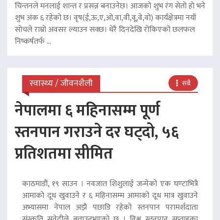
चिन्तनले मनलाई शान्त र प्रसन्न बनाउनेछ। आजको शुभ रंग सेतो हो भने
शुभ अंक ६ रहेको छ। वृष(ई,ऊ,ए,ओ,वा,वी,वू,वे,वो) कार्यक्षेत्रमा नयाँ
सोचले राम्रो अवसर ल्याउन सक्छ। धेरै दिनदेखि रोकिएको छलफल
निष्कर्षतर्फ ...
स्वास्थ्य / जीवनशैली
सबै
नेपालमा ६ महिनासम्म पूर्ण
स्तनपान गराउने दर घट्दो, ५६
प्रतिशतमा सीमित
काठमाडौं, १९ साउन । नवजात शिशुलाई जन्मेको एक घण्टाभित्रै
आमाको दूध खुवाउने र ६ महिनासम्म आमाको दूध मात्र खुवाउने
अभ्यासमा नेपाल अझै पछाडि रहेको स्तनपान परामर्शदाता
संस्कृति सुवेदीले बताउनुभएको छ । विश्व स्तनपान सप्ताहका