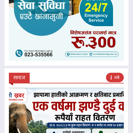
समाज
सबै