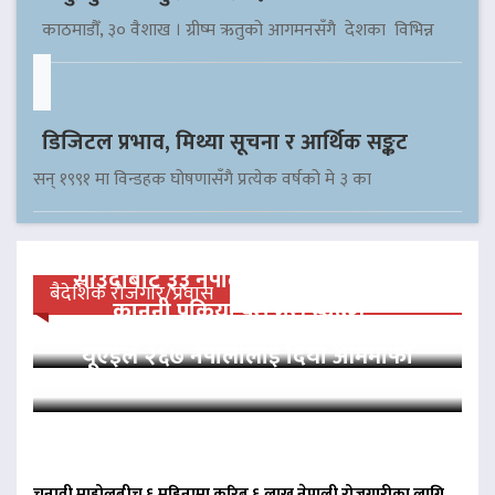
काठमाडौँ, ३० वैशाख । ग्रीष्म ऋतुको आगमनसँगै देशका विभिन्न
डिजिटल प्रभाव, मिथ्या सूचना र आर्थिक सङ्कट
सन् १९९१ मा विन्डहक घोषणासँगै प्रत्येक वर्षको मे ३ का
साउदीबाट ३३ नेपाली कैदीलाई आममाफी,
बैदेशिक रोजगार/प्रवास
कानुनी प्रक्रिया पूरा गरी स्वदेश…
यूएईले २६७ नेपालीलाई दियो आममाफी
चुनावी माहोलबीच ६ महिनामा करिब ६ लाख नेपाली रोजगारीका लागि…