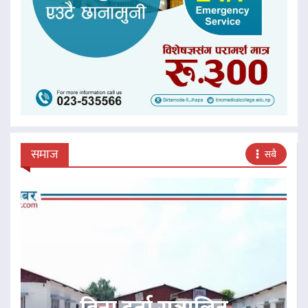
समाज
सबै