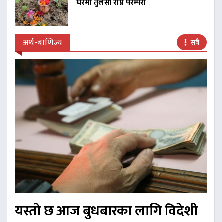
घरमा तुलसी रोप्ने परम्परा
अर्थ-बाणिज्य
सबै
यस्तो छ आज बुधबारका लागि विदेशी