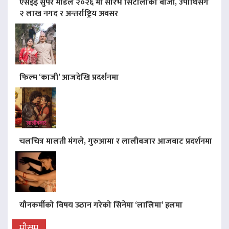
एसइई सुपर मोडल २०२६ मा सौरभ सिटौलाको बाजी, उपाधिसँगै
२ लाख नगद र अन्तर्राष्ट्रिय अवसर
फिल्म ‘काजी’ आजदेखि प्रदर्शनमा
चलचित्र मालती मंगले, गुरुआमा र लालीबजार आजबाट प्रदर्शनमा
यौनकर्मीको विषय उठान गरेको सिनेमा ‘लालिमा’ हलमा
मौसम