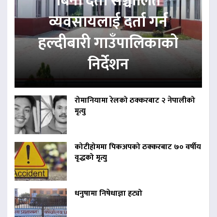
बिना दर्ता सञ्चालित
व्यवसायलाई दर्ता गर्न
हल्दीबारी गाउँपालिकाको
निर्देशन
रोमानियामा रेलको ठक्करबाट २ नेपालीको
मृत्यु
कोटीहोममा पिकअपको ठक्करबाट ७० वर्षीय
वृद्धको मृत्यु
धनुषामा निषेधाज्ञा हट्यो