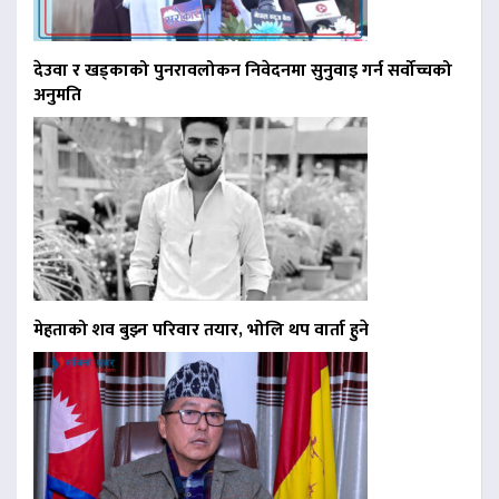
देउवा र खड्काको पुनरावलोकन निवेदनमा सुनुवाइ गर्न सर्वोच्चको
अनुमति
मेहताको शव बुझ्न परिवार तयार, भोलि थप वार्ता हुने