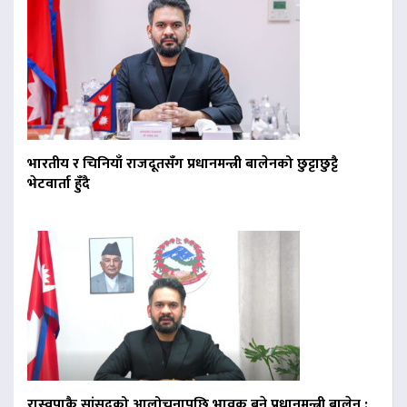
भारतीय र चिनियाँ राजदूतसँग प्रधानमन्त्री बालेनको छुट्टाछुट्टै
भेटवार्ता हुँदै
रास्वपाकै सांसदको आलोचनापछि भावुक बने प्रधानमन्त्री बालेन :