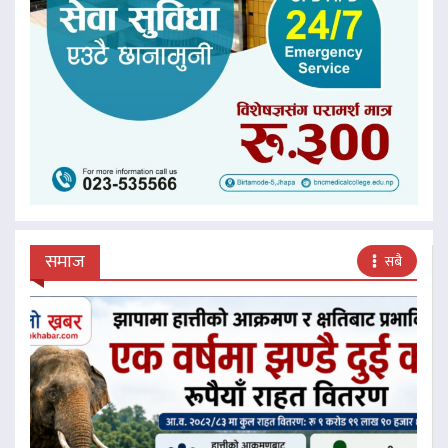
समाज
सबै