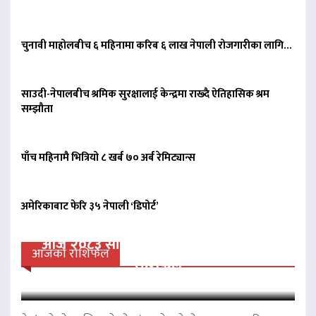
चुनावी माहोलबीच ६ महिनामा करिब ६ लाख नेपाली रोजगारीका लागि…
साउदी-नेपालबीच श्रमिक सुरक्षालाई केन्द्रमा राख्दै ऐतिहासिक श्रम
सम्झौता
पाँच महिनामै भित्रियो ८ खर्ब ७० अर्ब रेमिट्यान्स
अमेरिकाबाट फेरि ३५ नेपाली ‘डिपोर्ट’
आज २०८३ साल साउन २४ गते आईतवारको
आजको राशिफल
राशिफल