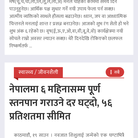
मेष(चू,चे,चो,ला,लि,लू,ले,लो,अ) मनले चाहेको काममा समय दिन
पाउनुहुनेछ। आर्थिक पक्ष सुधार गर्ने नयाँ उपाय फेला पर्न सक्छ।
आत्मीय व्यक्तिको साथले हौसला बढाउनेछ। ध्यान, जप वा आध्यात्मिक
चिन्तनले मनलाई शान्त र प्रसन्न बनाउनेछ। आजको शुभ रंग सेतो हो भने
शुभ अंक ६ रहेको छ। वृष(ई,ऊ,ए,ओ,वा,वी,वू,वे,वो) कार्यक्षेत्रमा नयाँ
सोचले राम्रो अवसर ल्याउन सक्छ। धेरै दिनदेखि रोकिएको छलफल
निष्कर्षतर्फ ...
स्वास्थ्य / जीवनशैली
सबै
नेपालमा ६ महिनासम्म पूर्ण
स्तनपान गराउने दर घट्दो, ५६
प्रतिशतमा सीमित
काठमाडौं, १९ साउन । नवजात शिशुलाई जन्मेको एक घण्टाभित्रै