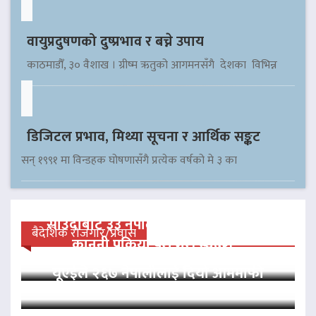
वायुप्रदुषणको दुष्प्रभाव र बच्ने उपाय
काठमाडौँ, ३० वैशाख । ग्रीष्म ऋतुको आगमनसँगै देशका विभिन्न
डिजिटल प्रभाव, मिथ्या सूचना र आर्थिक सङ्कट
सन् १९९१ मा विन्डहक घोषणासँगै प्रत्येक वर्षको मे ३ का
साउदीबाट ३३ नेपाली कैदीलाई आममाफी,
बैदेशिक रोजगार/प्रवास
कानुनी प्रक्रिया पूरा गरी स्वदेश…
यूएईले २६७ नेपालीलाई दियो आममाफी