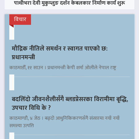
पाथीभरा देवी मुकुम्लुङ दर्शन केबलकार निर्माण कार्य शुरू
विचार
मौद्रिक नीतिले समर्थन र स्वागत पाएको छ:
प्रधानमन्त्री
काठमाडौँ, ११ साउन । प्रधानमन्त्री केपी शर्मा ओलीले नेपाल राष्ट्र
बदलिँदो जीवनशैलीसँगै ब्लडप्रेसरका विरामीमा बृद्धि,
उपचार विधि के ?
काठमाण्डौ, ४ जेठ । बढ्दो आधुनिकिकरणसँगै संसारमा नयाँ नयाँ
समस्या उत्पत्ति