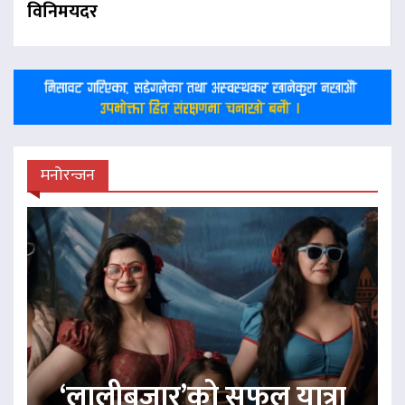
विनिमयदर
मनोरन्जन
‘लालीबजार’को सफल यात्रा