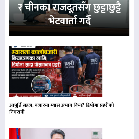
र चीनका राजदूतसँग छुट्टाछुट्टै
भेटवार्ता गर्दै
आपूर्ति सहज, बजारमा ग्यास अभाव किन? डिपोमा प्रहरीको
निगरानी