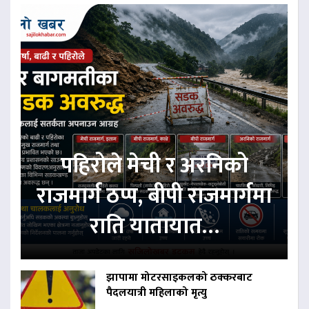
पहिरोले मेची र अरनिको
राजमार्ग ठप्प, बीपी राजमार्गमा
राति यातायात…
झापामा मोटरसाइकलको ठक्करबाट
पैदलयात्री महिलाको मृत्यु