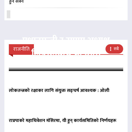
हुन सक्ने
प्रधानमन्त्री र राप्रपा अध्यक्ष
राजनीति
सबै
लिङदेनबीच भेटवार्ता
लोकतन्त्रको रक्षाका लागि संयुक्त सङ्घर्ष आवश्यक : ओली
राप्रपाको महाधिवेशन मंसिरमा, यी हुन् कार्यसमितिको निर्णयहरू