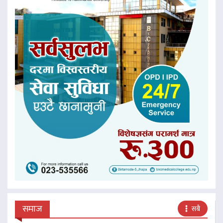
समाज
सबै