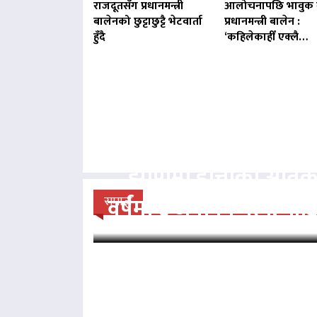
राजदूतसँग प्रधानमन्त्री
आलोचनापछि भावुक 
बालेनको छुट्टाछुट्टै भेटवार्ता
प्रधानमन्त्री बालेन :
हुँदै
‘कहिलेकाहीँ एक्लै…
झापामा हात्तीको आतं
वर्षमा ६ जनाको मृत्यु, प
समाज