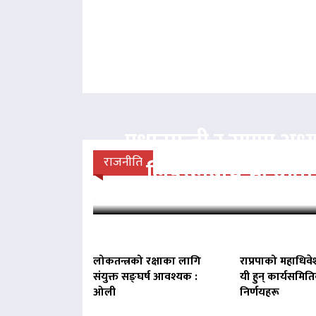
प्रधानमन्त्री र राप्रपा अध्य
राजनीति
लिङदेनबीच भेटवार्ता
लोकतन्त्रको रक्षाका लागि
राप्रपाको महाधिवे
संयुक्त सङ्घर्ष आवश्यक :
यी हुन् कार्यसमित
ओली
निर्णयहरू