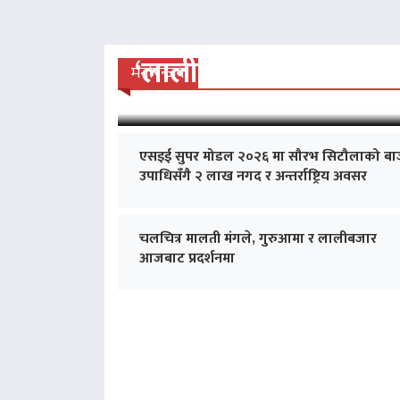
‘लालीबजार’को सफल यात्रा
मनोरन्जन
एसइई सुपर मोडल २०२६ मा सौरभ सिटौलाको बा
उपाधिसँगै २ लाख नगद र अन्तर्राष्ट्रिय अवसर
चलचित्र मालती मंगले, गुरुआमा र लालीबजार
आजबाट प्रदर्शनमा