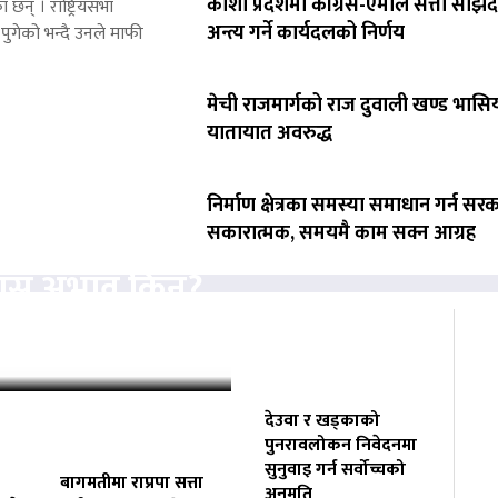
कोशी प्रदेशमा कांग्रेस-एमाले सत्ता साझेद
 छन् । राष्ट्रियसभा
अन्त्य गर्ने कार्यदलको निर्णय
पुगेको भन्दै उनले माफी
मेची राजमार्गको राज दुवाली खण्ड भासिय
यातायात अवरुद्ध
निर्माण क्षेत्रका समस्या समाधान गर्न सर
सकारात्मक, समयमै काम सक्न आग्रह
्यास अभाव किन?
 निगरानी
देउवा र खड्काको
पुनरावलोकन निवेदनमा
सुनुवाइ गर्न सर्वोच्चको
बागमतीमा राप्रपा सत्ता
अनुमति