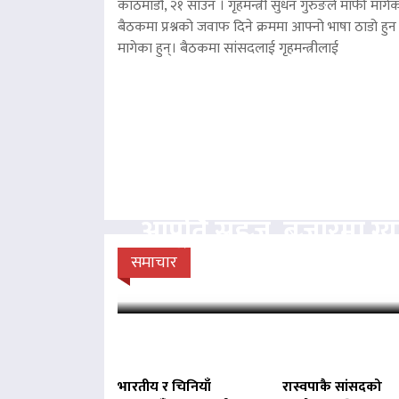
काठमाडौं, २१ साउन । गृहमन्त्री सुधन गुरुङले माफी मागेका
बैठकमा प्रश्नको जवाफ दिने क्रममा आफ्नो भाषा ठाडो हुन 
मागेका हुन्। बैठकमा सांसदलाई गृहमन्त्रीलाई
आपूर्ति सहज, बजारमा ग
डिपोमा प्रहरीको
समाचार
भारतीय र चिनियाँ
रास्वपाकै सांसदको