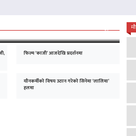
 जारी, प्रदर्शनको ५१औँ दिन पूरा
म
जी,
फिल्म ‘काजी’ आजदेखि प्रदर्शनमा
यौनकर्मीको विषय उठान गरेको सिनेमा ‘लालिमा’
हलमा