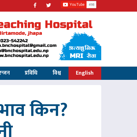
रन्जन
प्रविधि
विश्व
English
अभाव किन?
नी