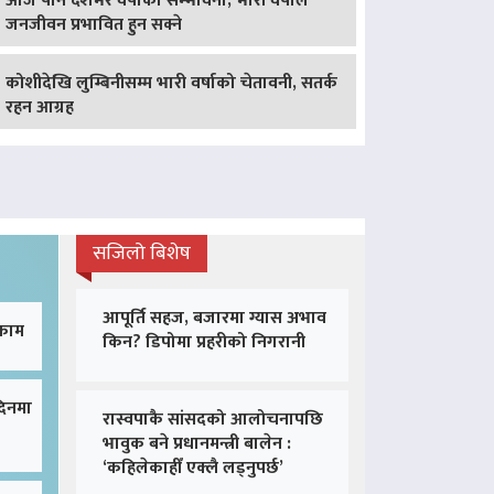
आज पनि देशभर वर्षाको सम्भावना, भारी वर्षाले
जनजीवन प्रभावित हुन सक्ने
कोशीदेखि लुम्बिनीसम्म भारी वर्षाको चेतावनी, सतर्क
रहन आग्रह
सजिलो बिशेष
आपूर्ति सहज, बजारमा ग्यास अभाव
 काम
किन? डिपोमा प्रहरीको निगरानी
दिनमा
रास्वपाकै सांसदको आलोचनापछि
भावुक बने प्रधानमन्त्री बालेन :
‘कहिलेकाहीँ एक्लै लड्नुपर्छ’