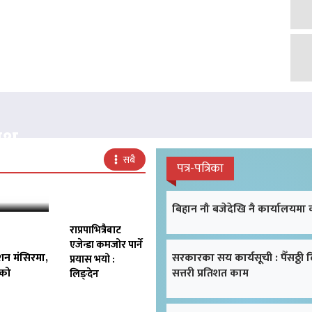
क्ष
सबै
पत्र-पत्रिका
बिहान नौ बजेदेखि नै कार्यालयमा
राप्रपाभित्रैबाट
एजेन्डा कमजोर पार्ने
शन मंसिरमा,
सरकारका सय कार्यसूची : पैँसठ्ठी 
प्रयास भयो :
िको
सत्तरी प्रतिशत काम
लिङ्देन