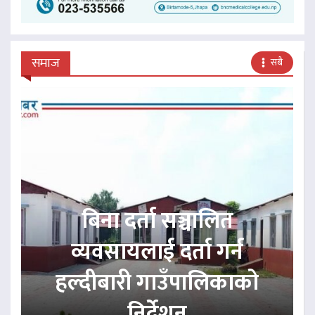
समाज
सबै
बिना दर्ता सञ्चालित
व्यवसायलाई दर्ता गर्न
हल्दीबारी गाउँपालिकाको
निर्देशन