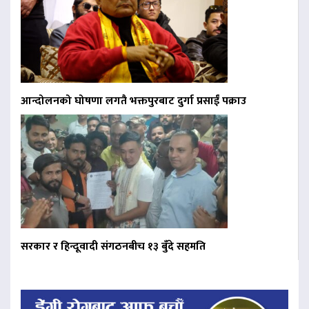
आन्दोलनको घोषणा लगतै भक्तपुरबाट दुर्गा प्रसाईं पक्राउ
सरकार र हिन्दूवादी संगठनबीच १३ बुँदे सहमति