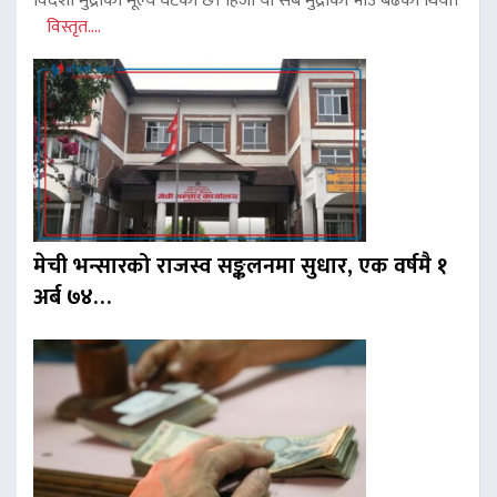
विदेशी मुद्राको मूल्य घटेको छ। हिजो यी सबै मुद्राको भाउ बढेको थियो।
विस्तृत....
मेची भन्सारको राजस्व सङ्कलनमा सुधार, एक वर्षमै १
अर्ब ७४…