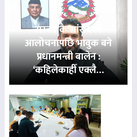
रास्वपाकै सांसदको
आलोचनापछि भावुक बने
प्रधानमन्त्री बालेन :
‘कहिलेकाहीँ एक्लै…