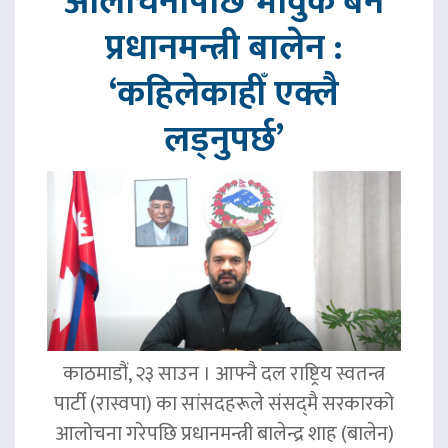
आलोचनापछि भावुक बने
प्रधानमन्त्री बालेन :
‘कहिलेकाहीँ एक्लै
लड्नुपर्छ’
काठमाडौं, २३ साउन । आफ्नै दल राष्ट्रिय स्वतन्त्र
पार्टी (रास्वपा) का सांसदहरूले संसद्‌मै सरकारको
आलोचना गरेपछि प्रधानमन्त्री बालेन्द्र शाह (बालेन)