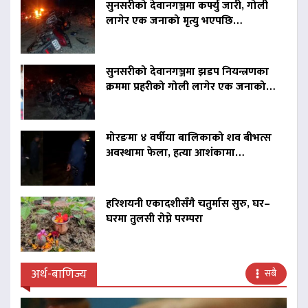
सुनसरीको देवानगञ्जमा कर्फ्यु जारी, गोली
लागेर एक जनाको मृत्यु भएपछि…
सुनसरीको देवानगञ्जमा झडप नियन्त्रणका
क्रममा प्रहरीको गोली लागेर एक जनाको…
मोरङमा ४ वर्षीया बालिकाको शव बीभत्स
अवस्थामा फेला, हत्या आशंकामा…
हरिशयनी एकादशीसँगै चतुर्मास सुरु, घर–
घरमा तुलसी रोप्ने परम्परा
अर्थ-बाणिज्य
सबै