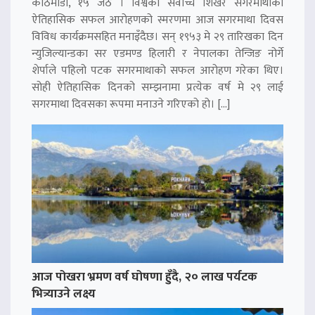
काठमाडौं, १५ जेठ । विश्वको सर्वोच्च शिखर सगरमाथाको
ऐतिहासिक सफल आरोहणको स्मरणमा आज सगरमाथा दिवस
विविध कार्यक्रमसहित मनाइँदैछ। सन् १९५३ मे २९ तारिखका दिन
न्युजिल्यान्डका सर एडमण्ड हिलारी र नेपालका तेन्जिङ नोर्गे
शेर्पाले पहिलो पटक सगरमाथाको सफल आरोहण गरेका थिए।
सोही ऐतिहासिक दिनको सम्झनामा प्रत्येक वर्ष मे २९ लाई
सगरमाथा दिवसका रूपमा मनाउने गरिएको हो। […]
आज पोखरा भ्रमण वर्ष घोषणा हुँदै, २० लाख पर्यटक
भित्र्याउने लक्ष्य