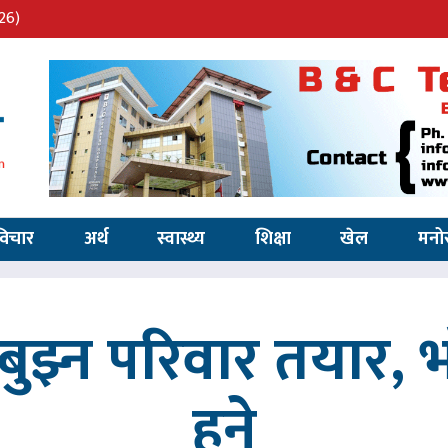
26)
विचार
अर्थ
स्वास्थ्य
शिक्षा
खेल
मनो
ुझ्न परिवार तयार, भ
हुने