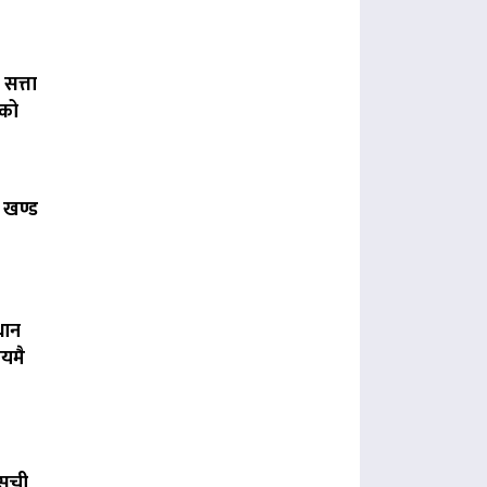
 सत्ता
लको
 खण्ड
धान
यमै
यसूची