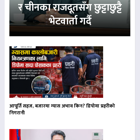
र चीनका राजदूतसँग छुट्टाछुट्टै
भेटवार्ता गर्दै
आपूर्ति सहज, बजारमा ग्यास अभाव किन? डिपोमा प्रहरीको
निगरानी