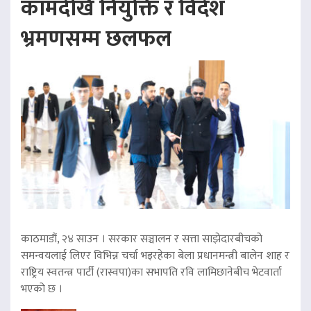
कामदेखि नियुक्ति र विदेश
भ्रमणसम्म छलफल
काठमाडौं, २४ साउन । सरकार सञ्चालन र सत्ता साझेदारबीचको
समन्वयलाई लिएर विभिन्न चर्चा भइरहेका बेला प्रधानमन्त्री बालेन शाह र
राष्ट्रिय स्वतन्त्र पार्टी (रास्वपा)का सभापति रवि लामिछानेबीच भेटवार्ता
भएको छ ।