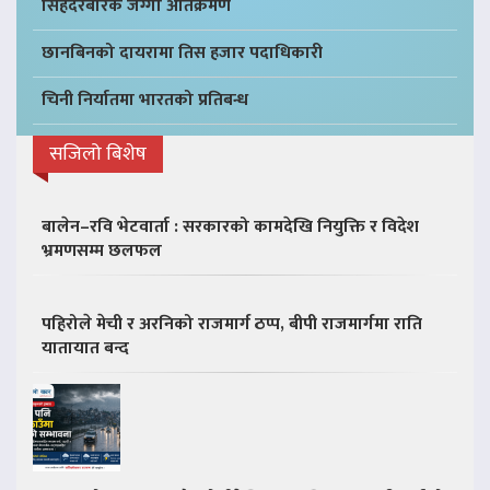
सिंहदरबारकै जग्गा अतिक्रमण
छानबिनको दायरामा तिस हजार पदाधिकारी
चिनी निर्यातमा भारतको प्रतिबन्ध
सजिलो बिशेष
बालेन–रवि भेटवार्ता : सरकारको कामदेखि नियुक्ति र विदेश
भ्रमणसम्म छलफल
पहिरोले मेची र अरनिको राजमार्ग ठप्प, बीपी राजमार्गमा राति
यातायात बन्द