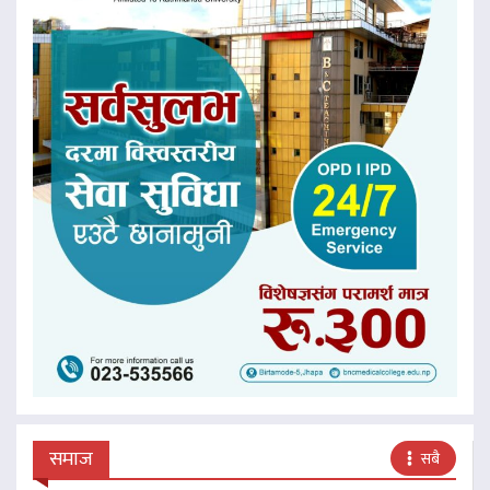
समाज
सबै