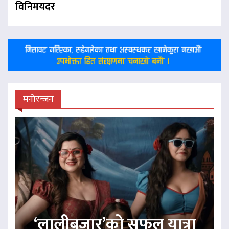
विनिमयदर
मनोरन्जन
‘लालीबजार’को सफल यात्रा