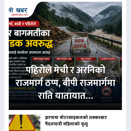
पहिरोले मेची र अरनिको
राजमार्ग ठप्प, बीपी राजमार्गमा
राति यातायात…
झापामा मोटरसाइकलको ठक्करबाट
पैदलयात्री महिलाको मृत्यु