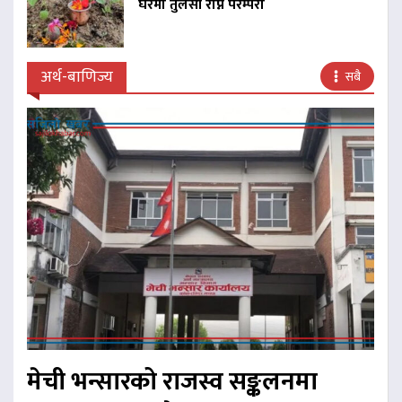
घरमा तुलसी रोप्ने परम्परा
अर्थ-बाणिज्य
सबै
मेची भन्सारको राजस्व सङ्कलनमा