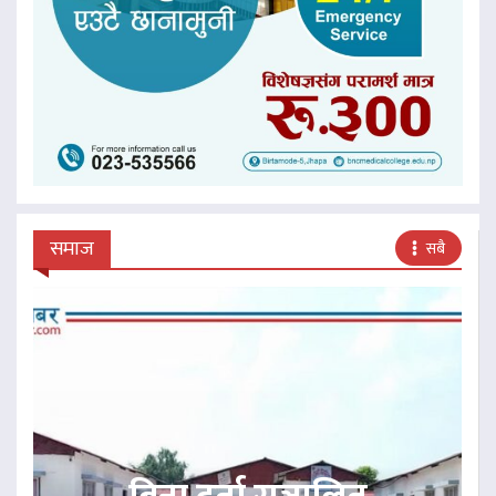
समाज
सबै