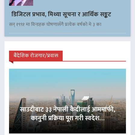
डिजिटल प्रभाव, मिथ्या सूचना र आर्थिक सङ्कट
सन् १९९१ मा विन्डहक घोषणासँगै प्रत्येक वर्षको मे ३ का
बैदेशिक रोजगार/प्रवास
साउदीबाट ३३ नेपाली कैदीलाई आममाफी,
कानुनी प्रक्रिया पूरा गरी स्वदेश…