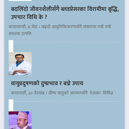
बदलिँदो जीवनशैलीसँगै ब्लडप्रेसरका विरामीमा बृद्धि,
उपचार विधि के ?
काठमाण्डौ, ४ जेठ । बढ्दो आधुनिकिकरणसँगै संसारमा नयाँ नयाँ
समस्या उत्पत्ति
वायुप्रदुषणको दुष्प्रभाव र बच्ने उपाय
काठमाडौँ, ३० वैशाख । ग्रीष्म ऋतुको आगमनसँगै देशका विभिन्न