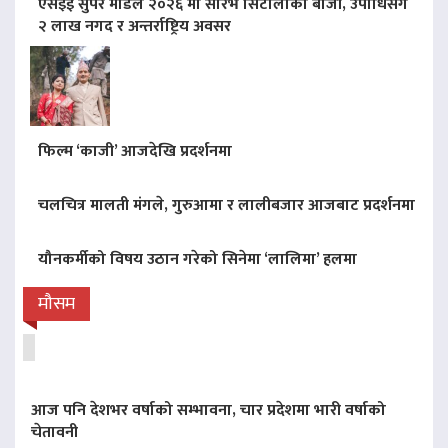
एसइई सुपर मोडल २०२६ मा सौरभ सिटौलाको बाजी, उपाधिसँगै
२ लाख नगद र अन्तर्राष्ट्रिय अवसर
फिल्म ‘काजी’ आजदेखि प्रदर्शनमा
चलचित्र मालती मंगले, गुरुआमा र लालीबजार आजबाट प्रदर्शनमा
यौनकर्मीको विषय उठान गरेको सिनेमा ‘लालिमा’ हलमा
मौसम
आज पनि देशभर वर्षाको सम्भावना, चार प्रदेशमा भारी वर्षाको
चेतावनी