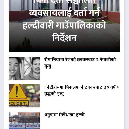
बिना दर्ता सञ्चालित
व्यवसायलाई दर्ता गर्न
हल्दीबारी गाउँपालिकाको
निर्देशन
रोमानियामा रेलको ठक्करबाट २ नेपालीको
मृत्यु
कोटीहोममा पिकअपको ठक्करबाट ७० वर्षीय
वृद्धको मृत्यु
धनुषामा निषेधाज्ञा हट्यो