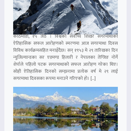
काठमाडौं, १५ जेठ । विश्वको सर्वोच्च शिखर सगरमाथाको
ऐतिहासिक सफल आरोहणको स्मरणमा आज सगरमाथा दिवस
विविध कार्यक्रमसहित मनाइँदैछ। सन् १९५३ मे २९ तारिखका दिन
न्युजिल्यान्डका सर एडमण्ड हिलारी र नेपालका तेन्जिङ नोर्गे
शेर्पाले पहिलो पटक सगरमाथाको सफल आरोहण गरेका थिए।
सोही ऐतिहासिक दिनको सम्झनामा प्रत्येक वर्ष मे २९ लाई
सगरमाथा दिवसका रूपमा मनाउने गरिएको हो। […]