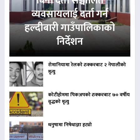
बिना दर्ता सञ्चालित
व्यवसायलाई दर्ता गर्न
हल्दीबारी गाउँपालिकाको
निर्देशन
रोमानियामा रेलको ठक्करबाट २ नेपालीको
मृत्यु
कोटीहोममा पिकअपको ठक्करबाट ७० वर्षीय
वृद्धको मृत्यु
धनुषामा निषेधाज्ञा हट्यो