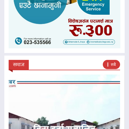
समाज
सबै