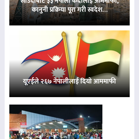
साउदीबाट ३३ नेपाली कैदीलाई आममाफी,
कानुनी प्रक्रिया पूरा गरी स्वदेश…
यूएईले २६७ नेपालीलाई दियो आममाफी