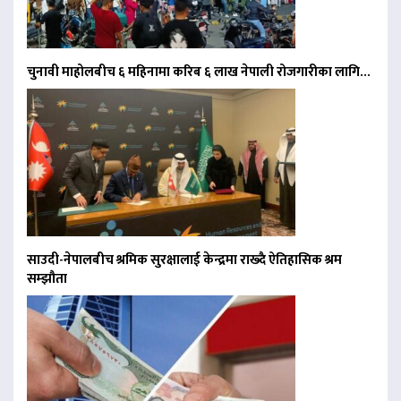
चुनावी माहोलबीच ६ महिनामा करिब ६ लाख नेपाली रोजगारीका लागि…
साउदी-नेपालबीच श्रमिक सुरक्षालाई केन्द्रमा राख्दै ऐतिहासिक श्रम
सम्झौता