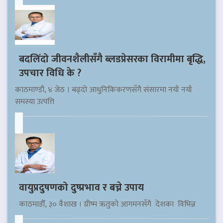
बदलिँदो जीवनशैलीसँगै ब्लडप्रेसरका विरामीमा बृद्धि,
उपचार विधि के ?
काठमाण्डौ, ४ जेठ । बढ्दो आधुनिकिकरणसँगै संसारमा नयाँ नयाँ
समस्या उत्पत्ति
वायुप्रदुषणको दुष्प्रभाव र बच्ने उपाय
काठमाडौँ, ३० वैशाख । ग्रीष्म ऋतुको आगमनसँगै देशका विभिन्न