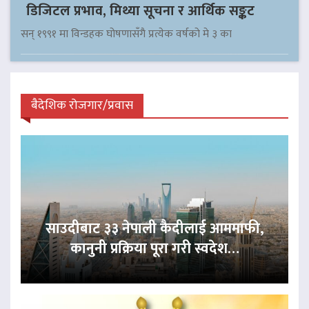
डिजिटल प्रभाव, मिथ्या सूचना र आर्थिक सङ्कट
सन् १९९१ मा विन्डहक घोषणासँगै प्रत्येक वर्षको मे ३ का
बैदेशिक रोजगार/प्रवास
साउदीबाट ३३ नेपाली कैदीलाई आममाफी,
कानुनी प्रक्रिया पूरा गरी स्वदेश…