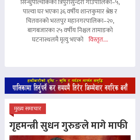
सिन्धुपाल्चोकको त्रिपुरासुन्दरी गाउँपालिका–५,
पाल्वा घर भएका ३६ वर्षीय शान्तकुमार श्रेष्ठ र
चितवनको भरतपुर महानगरपालिका–२०,
बागबजारका २५ वर्षीय निश्चल तामाङको
घटनास्थलमै मृत्यु भएको
विस्तृत....
मुख्य समाचार
गृहमन्त्री सुधन गुरुङले मागे माफी