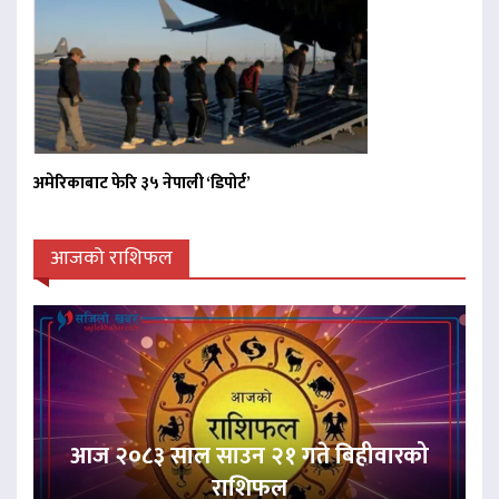
अमेरिकाबाट फेरि ३५ नेपाली ‘डिपोर्ट’
आजको राशिफल
आज २०८३ साल साउन २१ गते बिहीवारको
राशिफल