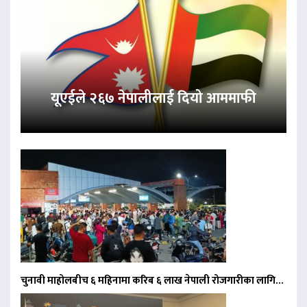
यूएईले २६७ नेपालीलाई दियो आममाफी
चुनावी माहोलबीच ६ महिनामा करिब ६ लाख नेपाली रोजगारीका लागि…