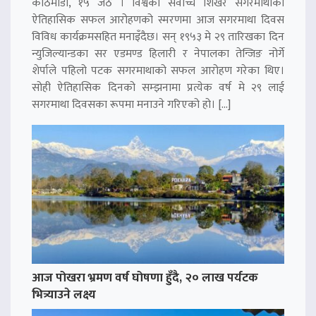
काठमाडौं, १५ जेठ । विश्वको सर्वोच्च शिखर सगरमाथाको
ऐतिहासिक सफल आरोहणको स्मरणमा आज सगरमाथा दिवस
विविध कार्यक्रमसहित मनाइँदैछ। सन् १९५३ मे २९ तारिखका दिन
न्युजिल्यान्डका सर एडमण्ड हिलारी र नेपालका तेन्जिङ नोर्गे
शेर्पाले पहिलो पटक सगरमाथाको सफल आरोहण गरेका थिए।
सोही ऐतिहासिक दिनको सम्झनामा प्रत्येक वर्ष मे २९ लाई
सगरमाथा दिवसका रूपमा मनाउने गरिएको हो। […]
आज पोखरा भ्रमण वर्ष घोषणा हुँदै, २० लाख पर्यटक
भित्र्याउने लक्ष्य