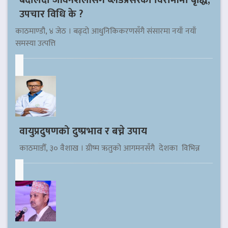
बदलिँदो जीवनशैलीसँगै ब्लडप्रेसरका विरामीमा बृद्धि,
उपचार विधि के ?
काठमाण्डौ, ४ जेठ । बढ्दो आधुनिकिकरणसँगै संसारमा नयाँ नयाँ
समस्या उत्पत्ति
वायुप्रदुषणको दुष्प्रभाव र बच्ने उपाय
काठमाडौँ, ३० वैशाख । ग्रीष्म ऋतुको आगमनसँगै देशका विभिन्न