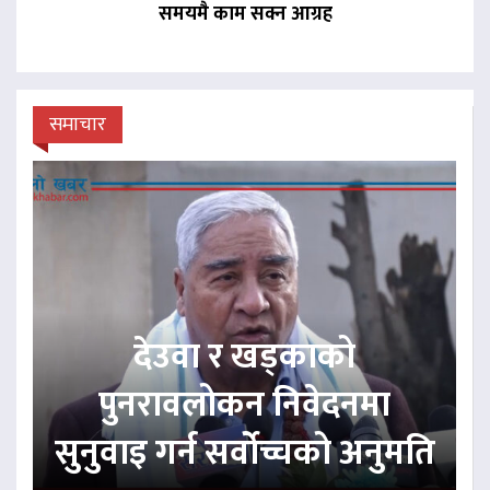
समयमै काम सक्न आग्रह
समाचार
देउवा र खड्काको
पुनरावलोकन निवेदनमा
सुनुवाइ गर्न सर्वोच्चको अनुमति