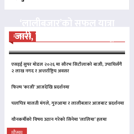
‘लालीबजार’को सफल यात्रा
जारी, प्रदर्शनको ५१औँ दिन पूरा
मनोरन्जन
एसइई सुपर मोडल २०२६ मा सौरभ सिटौलाको बाजी, उपाधिसँगै
२ लाख नगद र अन्तर्राष्ट्रिय अवसर
फिल्म ‘काजी’ आजदेखि प्रदर्शनमा
चलचित्र मालती मंगले, गुरुआमा र लालीबजार आजबाट प्रदर्शनमा
यौनकर्मीको विषय उठान गरेको सिनेमा ‘लालिमा’ हलमा
मौसम