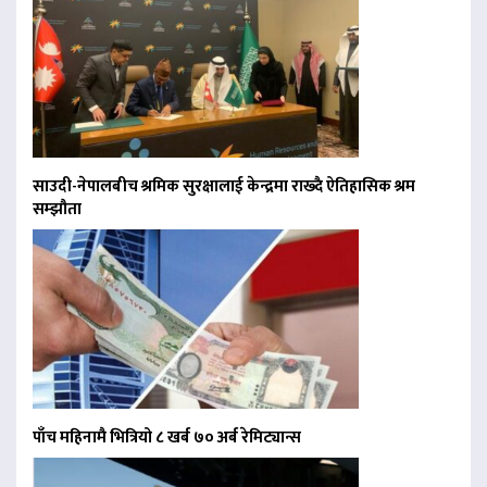
साउदी-नेपालबीच श्रमिक सुरक्षालाई केन्द्रमा राख्दै ऐतिहासिक श्रम
सम्झौता
पाँच महिनामै भित्रियो ८ खर्ब ७० अर्ब रेमिट्यान्स