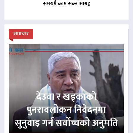
समयमै काम सक्न आग्रह
समाचार
देउवा र खड्काको
पुनरावलोकन निवेदनमा
सुनुवाइ गर्न सर्वोच्चको अनुमति