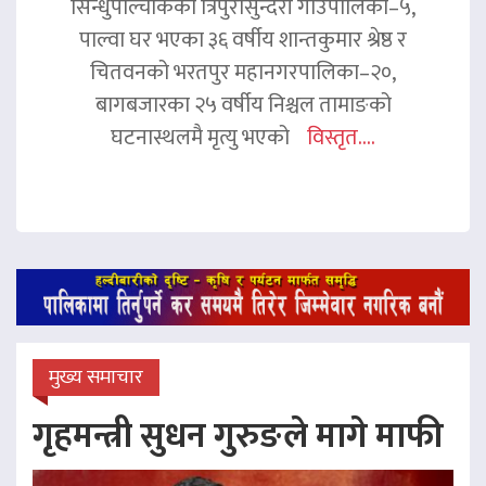
सिन्धुपाल्चोकको त्रिपुरासुन्दरी गाउँपालिका–५,
पाल्वा घर भएका ३६ वर्षीय शान्तकुमार श्रेष्ठ र
चितवनको भरतपुर महानगरपालिका–२०,
बागबजारका २५ वर्षीय निश्चल तामाङको
घटनास्थलमै मृत्यु भएको
विस्तृत....
मुख्य समाचार
गृहमन्त्री सुधन गुरुङले मागे माफी