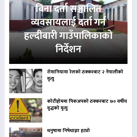
बिना दर्ता सञ्चालित
व्यवसायलाई दर्ता गर्न
हल्दीबारी गाउँपालिकाको
निर्देशन
रोमानियामा रेलको ठक्करबाट २ नेपालीको
मृत्यु
कोटीहोममा पिकअपको ठक्करबाट ७० वर्षीय
वृद्धको मृत्यु
धनुषामा निषेधाज्ञा हट्यो