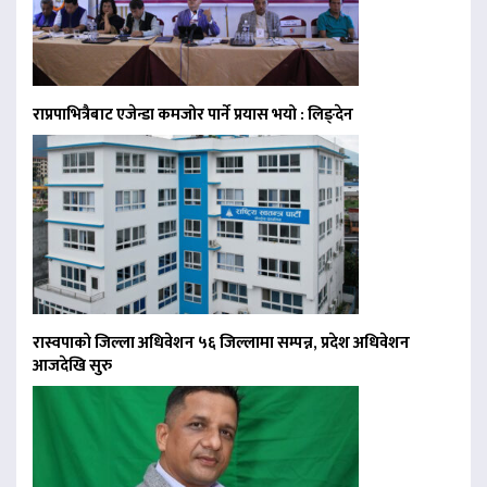
राप्रपाभित्रैबाट एजेन्डा कमजोर पार्ने प्रयास भयो : लिङ्देन
रास्वपाको जिल्ला अधिवेशन ५६ जिल्लामा सम्पन्न, प्रदेश अधिवेशन
आजदेखि सुरु