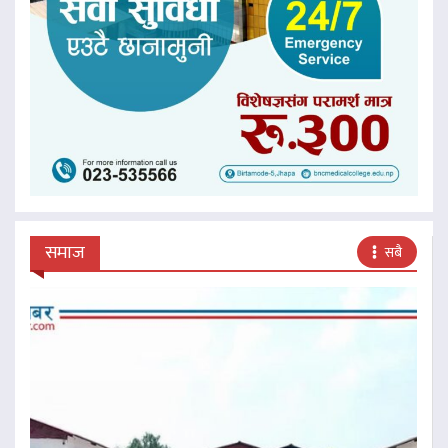
समाज
सबै