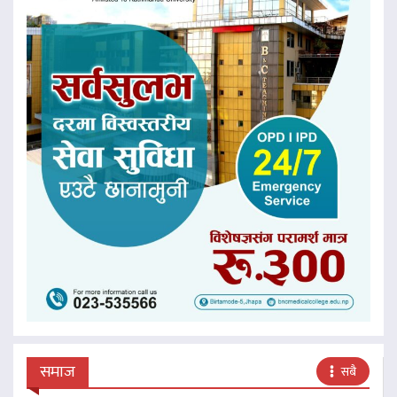
समाज
सबै