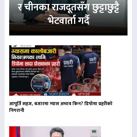
र चीनका राजदूतसँग छुट्टाछुट्टै
भेटवार्ता गर्दै
आपूर्ति सहज, बजारमा ग्यास अभाव किन? डिपोमा प्रहरीको
निगरानी