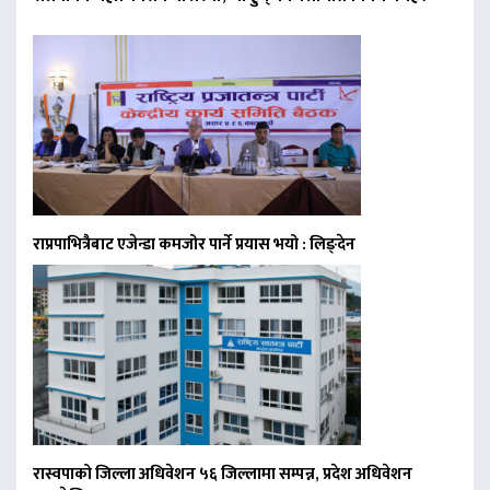
राप्रपाभित्रैबाट एजेन्डा कमजोर पार्ने प्रयास भयो : लिङ्देन
रास्वपाको जिल्ला अधिवेशन ५६ जिल्लामा सम्पन्न, प्रदेश अधिवेशन