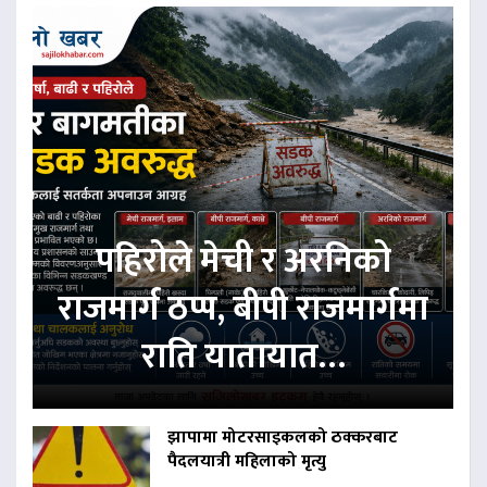
पहिरोले मेची र अरनिको
राजमार्ग ठप्प, बीपी राजमार्गमा
राति यातायात…
झापामा मोटरसाइकलको ठक्करबाट
पैदलयात्री महिलाको मृत्यु