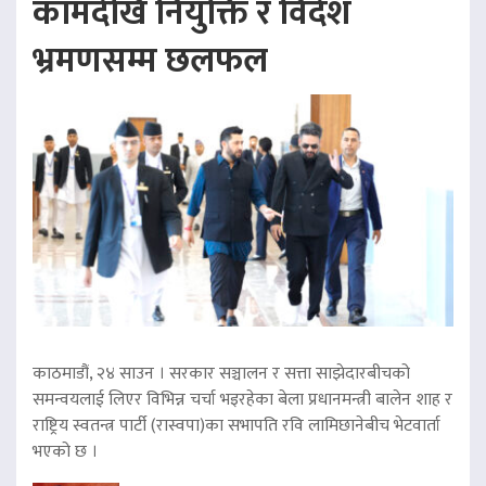
कामदेखि नियुक्ति र विदेश
भ्रमणसम्म छलफल
काठमाडौं, २४ साउन । सरकार सञ्चालन र सत्ता साझेदारबीचको
समन्वयलाई लिएर विभिन्न चर्चा भइरहेका बेला प्रधानमन्त्री बालेन शाह र
राष्ट्रिय स्वतन्त्र पार्टी (रास्वपा)का सभापति रवि लामिछानेबीच भेटवार्ता
भएको छ ।