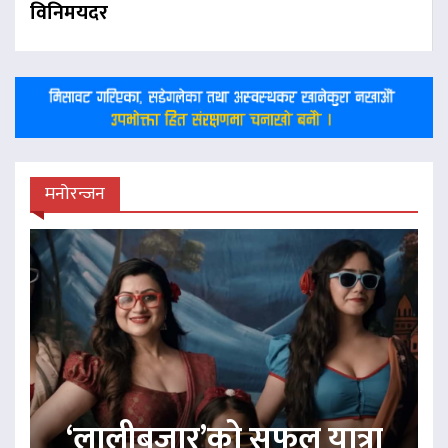
विनिमयदर
मनोरन्जन
‘लालीबजार’को सफल यात्रा