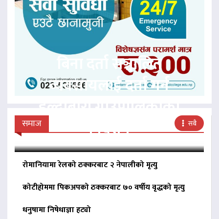
बिना दर्ता सञ्चालित
व्यवसायलाई दर्ता गर्न
हल्दीबारी गाउँपालिकाको
निर्देशन
समाज
सबै
रोमानियामा रेलको ठक्करबाट २ नेपालीको मृत्यु
कोटीहोममा पिकअपको ठक्करबाट ७० वर्षीय वृद्धको मृत्यु
धनुषामा निषेधाज्ञा हट्यो