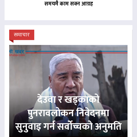
समयमै काम सक्न आग्रह
समाचार
देउवा र खड्काको
पुनरावलोकन निवेदनमा
सुनुवाइ गर्न सर्वोच्चको अनुमति