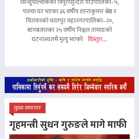
सिन्धुपाल्चोकको त्रिपुरासुन्दरी गाउँपालिका–५,
पाल्वा घर भएका ३६ वर्षीय शान्तकुमार श्रेष्ठ र
चितवनको भरतपुर महानगरपालिका–२०,
बागबजारका २५ वर्षीय निश्चल तामाङको
घटनास्थलमै मृत्यु भएको
विस्तृत....
मुख्य समाचार
गृहमन्त्री सुधन गुरुङले मागे माफी