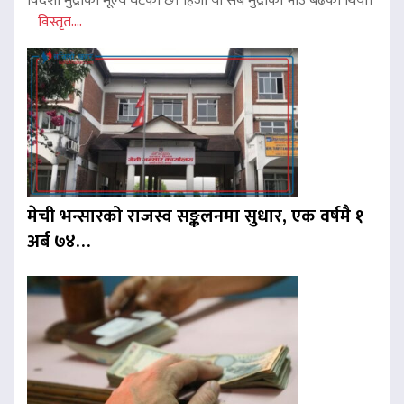
विदेशी मुद्राको मूल्य घटेको छ। हिजो यी सबै मुद्राको भाउ बढेको थियो।
विस्तृत....
मेची भन्सारको राजस्व सङ्कलनमा सुधार, एक वर्षमै १
अर्ब ७४…