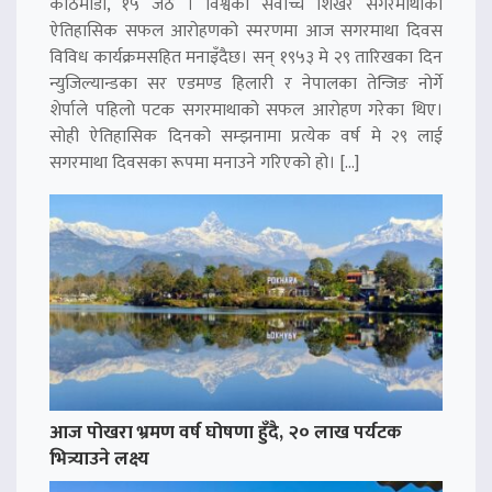
काठमाडौं, १५ जेठ । विश्वको सर्वोच्च शिखर सगरमाथाको
ऐतिहासिक सफल आरोहणको स्मरणमा आज सगरमाथा दिवस
विविध कार्यक्रमसहित मनाइँदैछ। सन् १९५३ मे २९ तारिखका दिन
न्युजिल्यान्डका सर एडमण्ड हिलारी र नेपालका तेन्जिङ नोर्गे
शेर्पाले पहिलो पटक सगरमाथाको सफल आरोहण गरेका थिए।
सोही ऐतिहासिक दिनको सम्झनामा प्रत्येक वर्ष मे २९ लाई
सगरमाथा दिवसका रूपमा मनाउने गरिएको हो। […]
आज पोखरा भ्रमण वर्ष घोषणा हुँदै, २० लाख पर्यटक
भित्र्याउने लक्ष्य