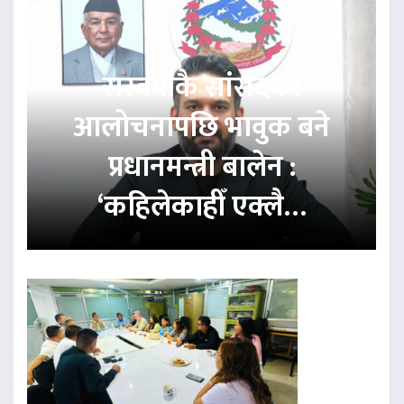
रास्वपाकै सांसदको
आलोचनापछि भावुक बने
प्रधानमन्त्री बालेन :
‘कहिलेकाहीँ एक्लै…