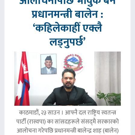
आलोचनापछि भावुक बने
प्रधानमन्त्री बालेन :
‘कहिलेकाहीँ एक्लै
लड्नुपर्छ’
काठमाडौं, २३ साउन । आफ्नै दल राष्ट्रिय स्वतन्त्र
पार्टी (रास्वपा) का सांसदहरूले संसद्‌मै सरकारको
आलोचना गरेपछि प्रधानमन्त्री बालेन्द्र शाह (बालेन)