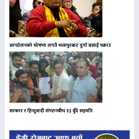
आन्दोलनको घोषणा लगतै भक्तपुरबाट दुर्गा प्रसाईं पक्राउ
सरकार र हिन्दूवादी संगठनबीच १३ बुँदे सहमति