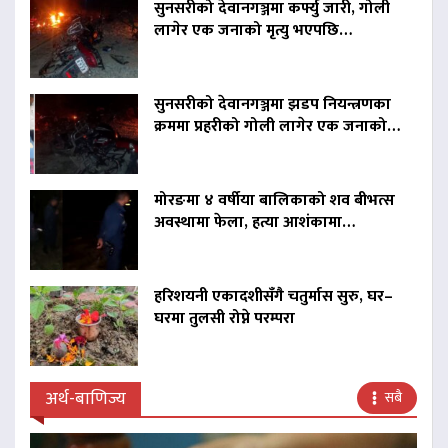
सुनसरीको देवानगञ्जमा कर्फ्यु जारी, गोली
लागेर एक जनाको मृत्यु भएपछि…
सुनसरीको देवानगञ्जमा झडप नियन्त्रणका
क्रममा प्रहरीको गोली लागेर एक जनाको…
मोरङमा ४ वर्षीया बालिकाको शव बीभत्स
अवस्थामा फेला, हत्या आशंकामा…
हरिशयनी एकादशीसँगै चतुर्मास सुरु, घर–
घरमा तुलसी रोप्ने परम्परा
अर्थ-बाणिज्य
सबै