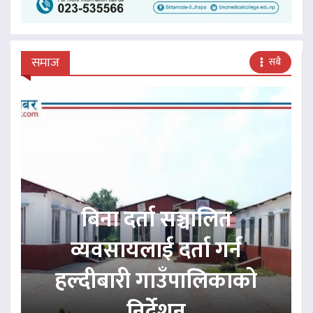
समाज
सबै
बिना दर्ता सञ्चालित
व्यवसायलाई दर्ता गर्न
हल्दीबारी गाउँपालिकाको
निर्देशन