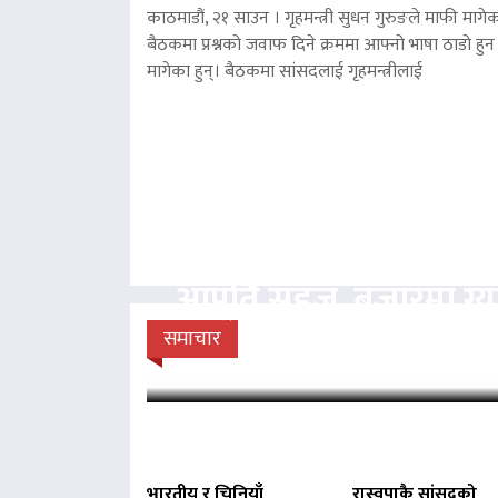
काठमाडौं, २१ साउन । गृहमन्त्री सुधन गुरुङले माफी मागेका
बैठकमा प्रश्नको जवाफ दिने क्रममा आफ्नो भाषा ठाडो हुन 
मागेका हुन्। बैठकमा सांसदलाई गृहमन्त्रीलाई
आपूर्ति सहज, बजारमा ग
डिपोमा प्रहरीको
समाचार
भारतीय र चिनियाँ
रास्वपाकै सांसदको