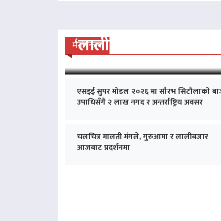
‘लालीबजार’को सफल यात्रा
मनोरन्जन
एसइई सुपर मोडल २०२६ मा सौरभ सिटौलाको बा
उपाधिसँगै २ लाख नगद र अन्तर्राष्ट्रिय अवसर
चलचित्र मालती मंगले, गुरुआमा र लालीबजार
आजबाट प्रदर्शनमा