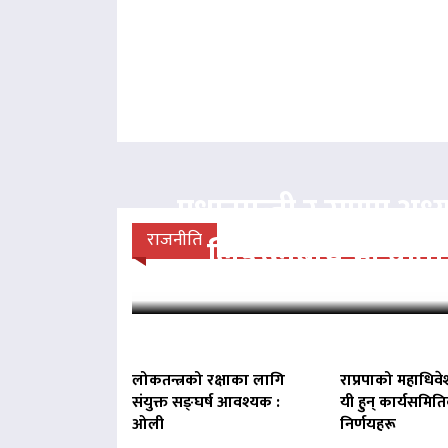
प्रधानमन्त्री र राप्रपा अध्य
राजनीति
लिङदेनबीच भेटवार्ता
लोकतन्त्रको रक्षाका लागि
राप्रपाको महाधिवे
संयुक्त सङ्घर्ष आवश्यक :
यी हुन् कार्यसमित
ओली
निर्णयहरू