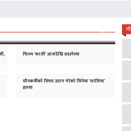
 जारी, प्रदर्शनको ५१औँ दिन पूरा
म
जी,
फिल्म ‘काजी’ आजदेखि प्रदर्शनमा
यौनकर्मीको विषय उठान गरेको सिनेमा ‘लालिमा’
हलमा