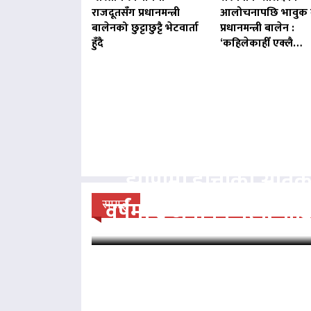
राजदूतसँग प्रधानमन्त्री
आलोचनापछि भावुक 
बालेनको छुट्टाछुट्टै भेटवार्ता
प्रधानमन्त्री बालेन :
हुँदै
‘कहिलेकाहीँ एक्लै…
झापामा हात्तीको आतं
वर्षमा ६ जनाको मृत्यु, प
समाज