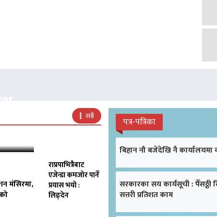
क्ष
सबै
पत्र-पत्रिका
बिहान नौ बजेदेखि नै कार्यालयमा
राप्रपाभित्रैबाट
एजेन्डा कमजोर पार्ने
शन मंसिरमा,
सरकारका सय कार्यसूची : पैँसठ्ठी 
प्रयास भयो :
िको
सत्तरी प्रतिशत काम
लिङ्देन