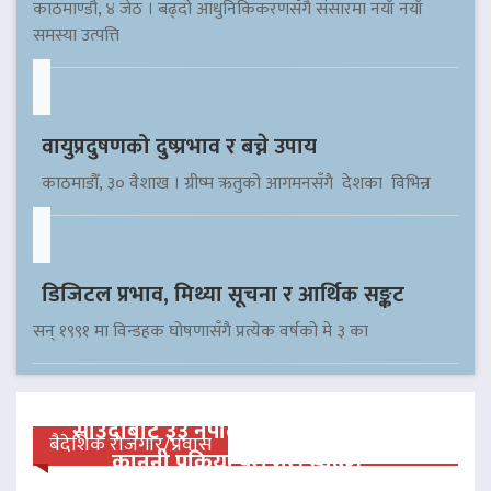
काठमाण्डौ, ४ जेठ । बढ्दो आधुनिकिकरणसँगै संसारमा नयाँ नयाँ
समस्या उत्पत्ति
वायुप्रदुषणको दुष्प्रभाव र बच्ने उपाय
काठमाडौँ, ३० वैशाख । ग्रीष्म ऋतुको आगमनसँगै देशका विभिन्न
डिजिटल प्रभाव, मिथ्या सूचना र आर्थिक सङ्कट
सन् १९९१ मा विन्डहक घोषणासँगै प्रत्येक वर्षको मे ३ का
साउदीबाट ३३ नेपाली कैदीलाई आममाफी,
बैदेशिक रोजगार/प्रवास
कानुनी प्रक्रिया पूरा गरी स्वदेश…