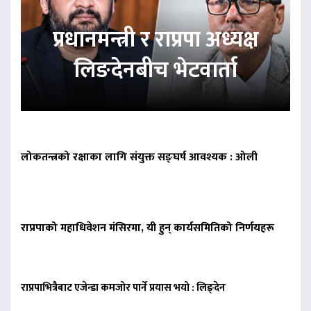
प्रधानमन्त्री र राप्रपा अध्यक्ष
लिङदेनबीच भेटवार्ता
लोकतन्त्रको रक्षाका लागि संयुक्त सङ्घर्ष आवश्यक : ओली
राप्रपाको महाधिवेशन मंसिरमा, यी हुन् कार्यसमितिको निर्णयहरू
राप्रपाभित्रैबाट एजेन्डा कमजोर पार्ने प्रयास भयो : लिङ्देन