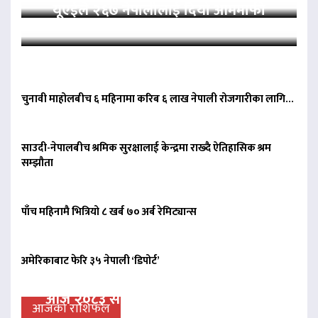
यूएईले २६७ नेपालीलाई दियो आममाफी
चुनावी माहोलबीच ६ महिनामा करिब ६ लाख नेपाली रोजगारीका लागि…
साउदी-नेपालबीच श्रमिक सुरक्षालाई केन्द्रमा राख्दै ऐतिहासिक श्रम
सम्झौता
पाँच महिनामै भित्रियो ८ खर्ब ७० अर्ब रेमिट्यान्स
अमेरिकाबाट फेरि ३५ नेपाली ‘डिपोर्ट’
आज २०८३ साल साउन २३ गते शनिवारको
आजको राशिफल