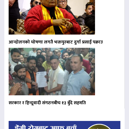
आन्दोलनको घोषणा लगतै भक्तपुरबाट दुर्गा प्रसाईं पक्राउ
सरकार र हिन्दूवादी संगठनबीच १३ बुँदे सहमति