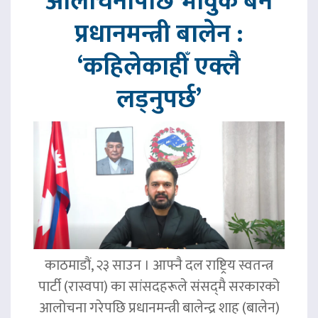
आलोचनापछि भावुक बने
प्रधानमन्त्री बालेन :
‘कहिलेकाहीँ एक्लै
लड्नुपर्छ’
काठमाडौं, २३ साउन । आफ्नै दल राष्ट्रिय स्वतन्त्र
पार्टी (रास्वपा) का सांसदहरूले संसद्‌मै सरकारको
आलोचना गरेपछि प्रधानमन्त्री बालेन्द्र शाह (बालेन)