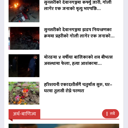
सुनसरीको देवानगञ्जमा कर्फ्यु जारी, गोली
लागेर एक जनाको मृत्यु भएपछि…
सुनसरीको देवानगञ्जमा झडप नियन्त्रणका
क्रममा प्रहरीको गोली लागेर एक जनाको…
मोरङमा ४ वर्षीया बालिकाको शव बीभत्स
अवस्थामा फेला, हत्या आशंकामा…
हरिशयनी एकादशीसँगै चतुर्मास सुरु, घर–
घरमा तुलसी रोप्ने परम्परा
अर्थ-बाणिज्य
सबै