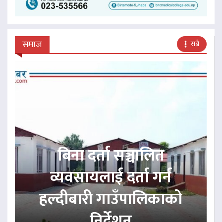
समाज
सबै
बिना दर्ता सञ्चालित
व्यवसायलाई दर्ता गर्न
हल्दीबारी गाउँपालिकाको
निर्देशन