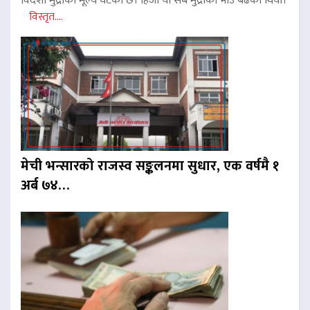
विदेशी मुद्राको मूल्य घटेको छ। हिजो यी सबै मुद्राको भाउ बढेको थियो।
विस्तृत....
मेची भन्सारको राजस्व सङ्कलनमा सुधार, एक वर्षमै १
अर्ब ७४…