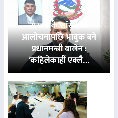
रास्वपाकै सांसदको
आलोचनापछि भावुक बने
प्रधानमन्त्री बालेन :
‘कहिलेकाहीँ एक्लै…