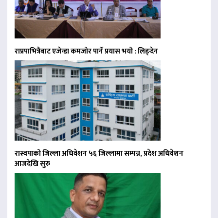
राप्रपाभित्रैबाट एजेन्डा कमजोर पार्ने प्रयास भयो : लिङ्देन
रास्वपाको जिल्ला अधिवेशन ५६ जिल्लामा सम्पन्न, प्रदेश अधिवेशन
आजदेखि सुरु