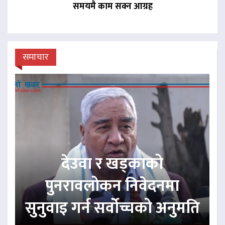
समयमै काम सक्न आग्रह
समाचार
देउवा र खड्काको
पुनरावलोकन निवेदनमा
सुनुवाइ गर्न सर्वोच्चको अनुमति