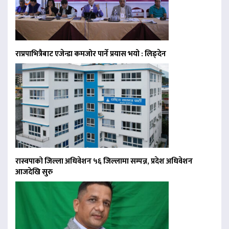
राप्रपाभित्रैबाट एजेन्डा कमजोर पार्ने प्रयास भयो : लिङ्देन
रास्वपाको जिल्ला अधिवेशन ५६ जिल्लामा सम्पन्न, प्रदेश अधिवेशन
आजदेखि सुरु