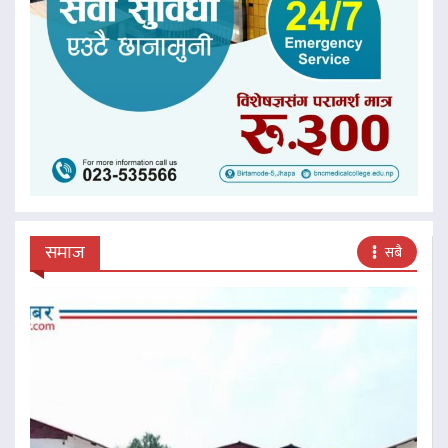
समाज
सबै