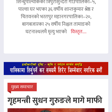
सिन्धुपाल्चोकको त्रिपुरासुन्दरी गाउँपालिका–५,
पाल्वा घर भएका ३६ वर्षीय शान्तकुमार श्रेष्ठ र
चितवनको भरतपुर महानगरपालिका–२०,
बागबजारका २५ वर्षीय निश्चल तामाङको
घटनास्थलमै मृत्यु भएको
विस्तृत....
मुख्य समाचार
गृहमन्त्री सुधन गुरुङले मागे माफी