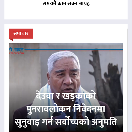
समयमै काम सक्न आग्रह
समाचार
देउवा र खड्काको
पुनरावलोकन निवेदनमा
सुनुवाइ गर्न सर्वोच्चको अनुमति