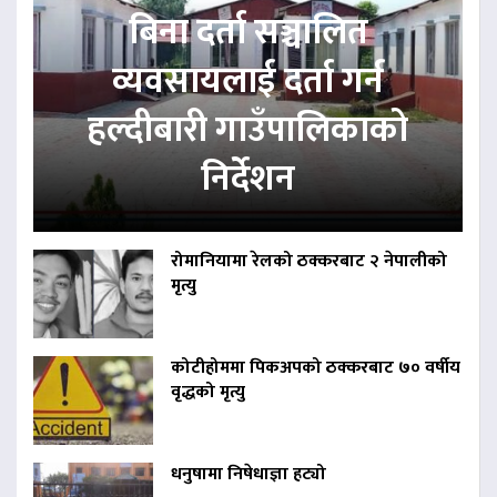
बिना दर्ता सञ्चालित
व्यवसायलाई दर्ता गर्न
हल्दीबारी गाउँपालिकाको
निर्देशन
रोमानियामा रेलको ठक्करबाट २ नेपालीको
मृत्यु
कोटीहोममा पिकअपको ठक्करबाट ७० वर्षीय
वृद्धको मृत्यु
धनुषामा निषेधाज्ञा हट्यो