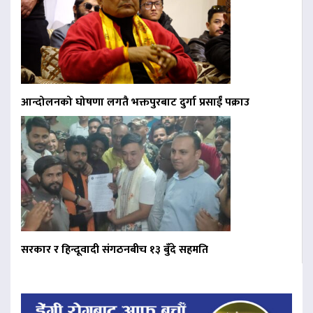
आन्दोलनको घोषणा लगतै भक्तपुरबाट दुर्गा प्रसाईं पक्राउ
सरकार र हिन्दूवादी संगठनबीच १३ बुँदे सहमति