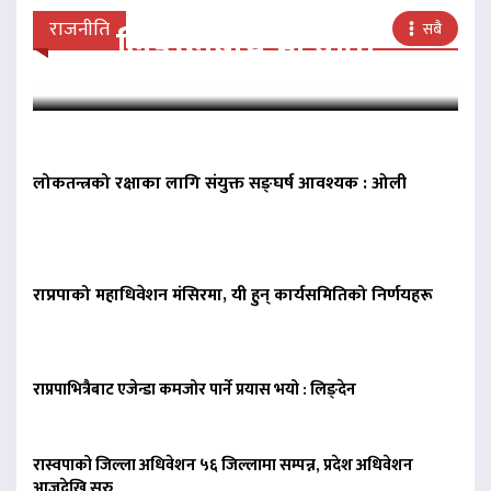
राजनीति
सबै
लिङदेनबीच भेटवार्ता
लोकतन्त्रको रक्षाका लागि संयुक्त सङ्घर्ष आवश्यक : ओली
राप्रपाको महाधिवेशन मंसिरमा, यी हुन् कार्यसमितिको निर्णयहरू
राप्रपाभित्रैबाट एजेन्डा कमजोर पार्ने प्रयास भयो : लिङ्देन
रास्वपाको जिल्ला अधिवेशन ५६ जिल्लामा सम्पन्न, प्रदेश अधिवेशन
आजदेखि सुरु