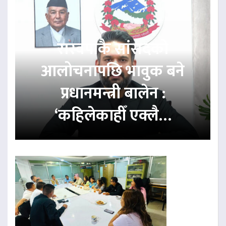
रास्वपाकै सांसदको
आलोचनापछि भावुक बने
प्रधानमन्त्री बालेन :
‘कहिलेकाहीँ एक्लै…