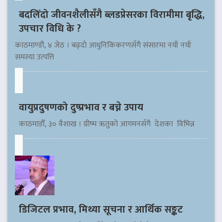
बदलिँदो जीवनशैलीसँगै ब्लडप्रेसरका विरामीमा बृद्धि,
उपचार विधि के ?
काठमाण्डौ, ४ जेठ । बढ्दो आधुनिकिकरणसँगै संसारमा नयाँ नयाँ
समस्या उत्पत्ति
वायुप्रदुषणको दुष्प्रभाव र बच्ने उपाय
काठमाडौँ, ३० वैशाख । ग्रीष्म ऋतुको आगमनसँगै देशका विभिन्न
डिजिटल प्रभाव, मिथ्या सूचना र आर्थिक सङ्कट