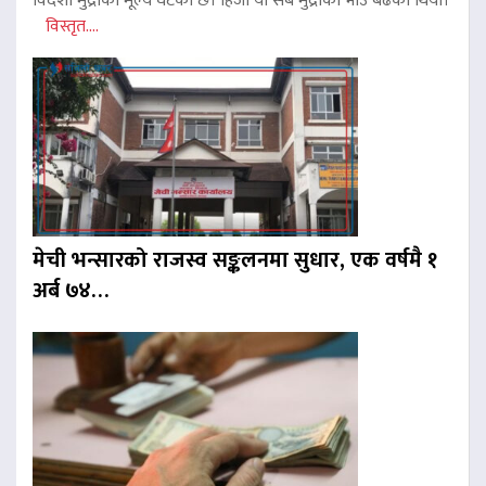
विदेशी मुद्राको मूल्य घटेको छ। हिजो यी सबै मुद्राको भाउ बढेको थियो।
विस्तृत....
मेची भन्सारको राजस्व सङ्कलनमा सुधार, एक वर्षमै १
अर्ब ७४…