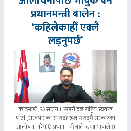
आलोचनापछि भावुक बने
प्रधानमन्त्री बालेन :
‘कहिलेकाहीँ एक्लै
लड्नुपर्छ’
काठमाडौं, २३ साउन । आफ्नै दल राष्ट्रिय स्वतन्त्र
पार्टी (रास्वपा) का सांसदहरूले संसद्‌मै सरकारको
आलोचना गरेपछि प्रधानमन्त्री बालेन्द्र शाह (बालेन)