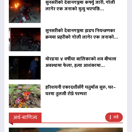
सुनसरीको देवानगञ्जमा कर्फ्यु जारी, गोली
लागेर एक जनाको मृत्यु भएपछि…
सुनसरीको देवानगञ्जमा झडप नियन्त्रणका
क्रममा प्रहरीको गोली लागेर एक जनाको…
मोरङमा ४ वर्षीया बालिकाको शव बीभत्स
अवस्थामा फेला, हत्या आशंकामा…
हरिशयनी एकादशीसँगै चतुर्मास सुरु, घर–
घरमा तुलसी रोप्ने परम्परा
अर्थ-बाणिज्य
सबै