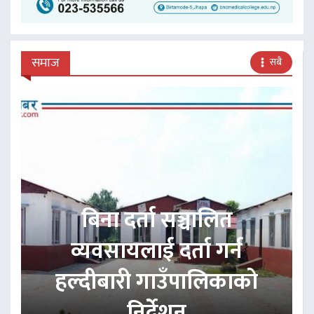
समाज
सबै
बिना दर्ता सञ्चालित
व्यवसायलाई दर्ता गर्न
हल्दीबारी गाउँपालिकाको
निर्देशन