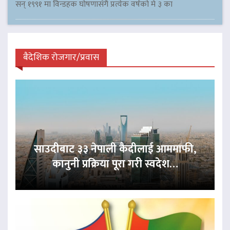
सन् १९९१ मा विन्डहक घोषणासँगै प्रत्येक वर्षको मे ३ का
बैदेशिक रोजगार/प्रवास
साउदीबाट ३३ नेपाली कैदीलाई आममाफी,
कानुनी प्रक्रिया पूरा गरी स्वदेश…