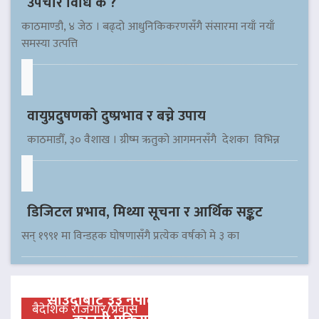
उपचार विधि के ?
काठमाण्डौ, ४ जेठ । बढ्दो आधुनिकिकरणसँगै संसारमा नयाँ नयाँ
समस्या उत्पत्ति
वायुप्रदुषणको दुष्प्रभाव र बच्ने उपाय
काठमाडौँ, ३० वैशाख । ग्रीष्म ऋतुको आगमनसँगै देशका विभिन्न
डिजिटल प्रभाव, मिथ्या सूचना र आर्थिक सङ्कट
सन् १९९१ मा विन्डहक घोषणासँगै प्रत्येक वर्षको मे ३ का
साउदीबाट ३३ नेपाली कैदीलाई आममाफी,
बैदेशिक रोजगार/प्रवास