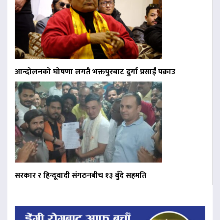
आन्दोलनको घोषणा लगतै भक्तपुरबाट दुर्गा प्रसाईं पक्राउ
सरकार र हिन्दूवादी संगठनबीच १३ बुँदे सहमति