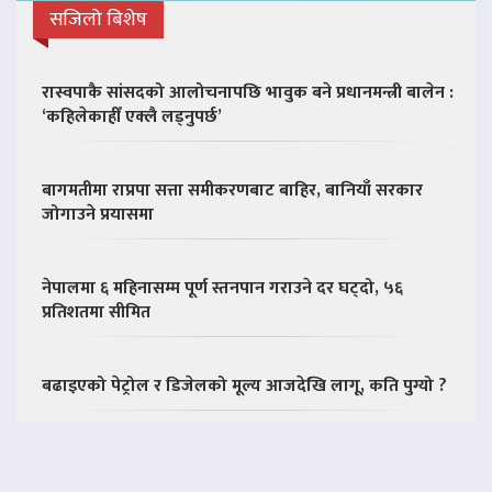
सजिलो बिशेष
रास्वपाकै सांसदको आलोचनापछि भावुक बने प्रधानमन्त्री बालेन :
‘कहिलेकाहीँ एक्लै लड्नुपर्छ’
बागमतीमा राप्रपा सत्ता समीकरणबाट बाहिर, बानियाँ सरकार
जोगाउने प्रयासमा
नेपालमा ६ महिनासम्म पूर्ण स्तनपान गराउने दर घट्दो, ५६
प्रतिशतमा सीमित
बढाइएको पेट्रोल र डिजेलको मूल्य आजदेखि लागू, कति पुग्यो ?