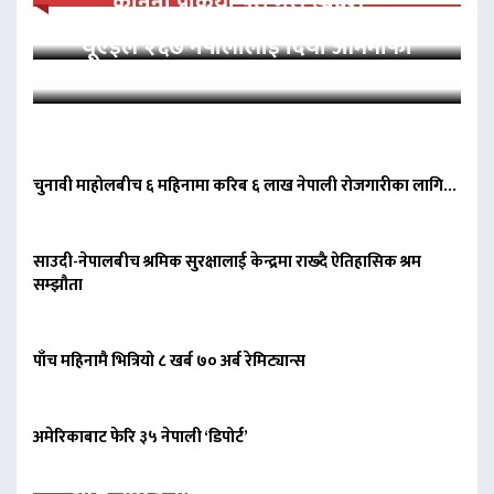
कानुनी प्रक्रिया पूरा गरी स्वदेश…
यूएईले २६७ नेपालीलाई दियो आममाफी
चुनावी माहोलबीच ६ महिनामा करिब ६ लाख नेपाली रोजगारीका लागि…
साउदी-नेपालबीच श्रमिक सुरक्षालाई केन्द्रमा राख्दै ऐतिहासिक श्रम
सम्झौता
पाँच महिनामै भित्रियो ८ खर्ब ७० अर्ब रेमिट्यान्स
अमेरिकाबाट फेरि ३५ नेपाली ‘डिपोर्ट’