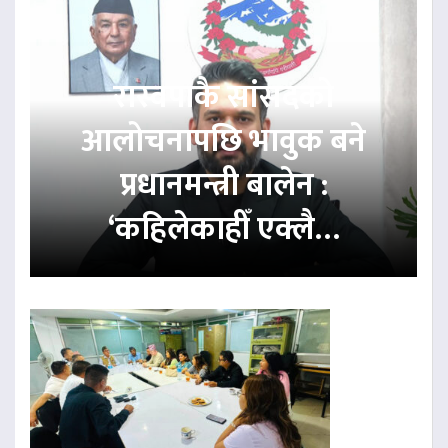
रास्वपाकै सांसदको
आलोचनापछि भावुक बने
प्रधानमन्त्री बालेन :
‘कहिलेकाहीँ एक्लै…