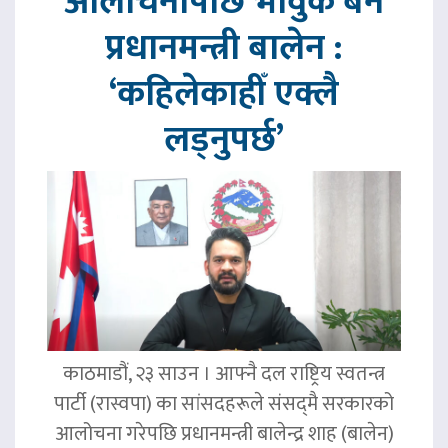
आलोचनापछि भावुक बने
प्रधानमन्त्री बालेन :
‘कहिलेकाहीँ एक्लै
लड्नुपर्छ’
काठमाडौं, २३ साउन । आफ्नै दल राष्ट्रिय स्वतन्त्र
पार्टी (रास्वपा) का सांसदहरूले संसद्‌मै सरकारको
आलोचना गरेपछि प्रधानमन्त्री बालेन्द्र शाह (बालेन)