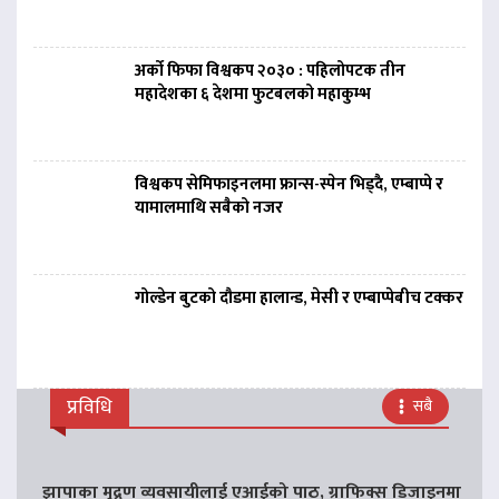
अर्को फिफा विश्वकप २०३० : पहिलोपटक तीन
महादेशका ६ देशमा फुटबलको महाकुम्भ
विश्वकप सेमिफाइनलमा फ्रान्स-स्पेन भिड्दै, एम्बाप्पे र
यामालमाथि सबैको नजर
गोल्डेन बुटको दौडमा हालान्ड, मेसी र एम्बाप्पेबीच टक्कर
प्रविधि
सबै
झापाका मुद्रण व्यवसायीलाई एआईको पाठ, ग्राफिक्स डिजाइनमा