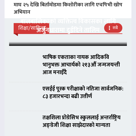
माघ २५ देखि बिर्तामोडमा किशोरीका लागि एचपिभी खोप
अभियान
बालबालिकाको व्यक्तित्व विकासका लागि
शिक्षा/साहित्य
सबै
अर्जुनधारामा दुईदिने तालिम
भाषिक एकताका नायक आदिकवि
भानुभक्त आचार्यको २१३औँ जन्मजयन्ती
आज मनाइँदै
एसईई पूरक परीक्षाको नतिजा सार्वजनिक:
८३ हजारभन्दा बढी उत्तीर्ण
तक्षशिला प्रोग्रेसिभ स्कुललाई अन्तर्राष्ट्रिय
अङ्ग्रेजी शिक्षा साझेदारको मान्यता