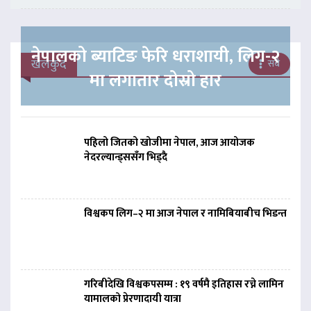
नेपालको ब्याटिङ फेरि धराशायी, लिग-२
खेलकुद
सबै
मा लगातार दोस्रो हार
पहिलो जितको खोजीमा नेपाल, आज आयोजक
नेदरल्यान्ड्ससँग भिड्दै
विश्वकप लिग–२ मा आज नेपाल र नामिबियाबीच भिडन्त
गरिबीदेखि विश्वकपसम्म : १९ वर्षमै इतिहास रच्ने लामिन
यामालको प्रेरणादायी यात्रा