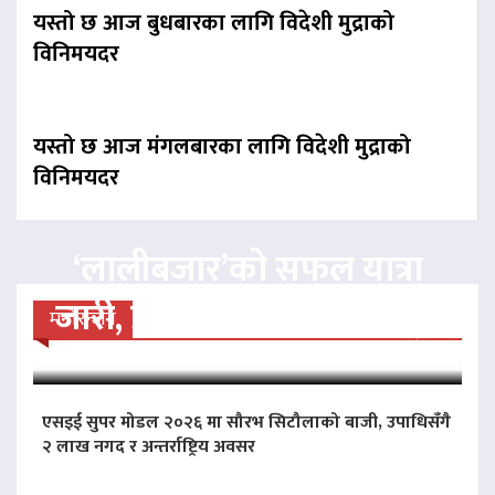
यस्तो छ आज बुधबारका लागि विदेशी मुद्राको
विनिमयदर
यस्तो छ आज मंगलबारका लागि विदेशी मुद्राको
विनिमयदर
‘लालीबजार’को सफल यात्रा
जारी, प्रदर्शनको ५१औँ दिन पूरा
मनोरन्जन
एसइई सुपर मोडल २०२६ मा सौरभ सिटौलाको बाजी, उपाधिसँगै
२ लाख नगद र अन्तर्राष्ट्रिय अवसर