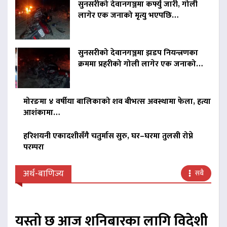
सुनसरीको देवानगञ्जमा कर्फ्यु जारी, गोली
लागेर एक जनाको मृत्यु भएपछि…
सुनसरीको देवानगञ्जमा झडप नियन्त्रणका
क्रममा प्रहरीको गोली लागेर एक जनाको…
मोरङमा ४ वर्षीया बालिकाको शव बीभत्स अवस्थामा फेला, हत्या
आशंकामा…
हरिशयनी एकादशीसँगै चतुर्मास सुरु, घर–घरमा तुलसी रोप्ने
परम्परा
अर्थ-बाणिज्य
सबै
यस्तो छ आज शनिबारका लागि विदेशी