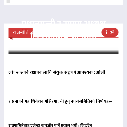
प्रधानमन्त्री र राप्रपा अध्यक्ष
राजनीति
सबै
लिङदेनबीच भेटवार्ता
लोकतन्त्रको रक्षाका लागि संयुक्त सङ्घर्ष आवश्यक : ओली
राप्रपाको महाधिवेशन मंसिरमा, यी हुन् कार्यसमितिको निर्णयहरू
राप्रपाभित्रैबाट एजेन्डा कमजोर पार्ने प्रयास भयो : लिङ्देन