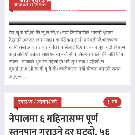
आज २०८३ साल साउन २३ गते शनिवारको
आजको राशिफल
राशिफल
मेष(चू,चे,चो,ला,लि,लू,ले,लो,अ) नयाँ जिम्मेवारीले आफ्नो क्षमता
देखाउने अवसर दिन सक्छ। कार्यक्षेत्रमा सानो परिवर्तनले भविष्यका
लागि राम्रो आधार तयार गर्नेछ। कसैलाई दिएको वचन पूरा गर्दा विश्वास
अझ बलियो बन्नेछ। अध्ययन वा नयाँ सीप सिक्ने सोचले पनि गति लिन
सक्छ। आजको शुभ रंग पहेलो हो भने शुभ अंक १ रहेको छ।
वृष(ई,ऊ,ए,ओ,वा,वी,वू,वे,वो) कारोबारमा नयाँ योजना बनाउने समय
अनुकूल ...
स्वास्थ्य / जीवनशैली
सबै
नेपालमा ६ महिनासम्म पूर्ण
स्तनपान गराउने दर घट्दो, ५६