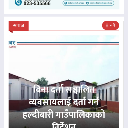
समाज
सबै
बिना दर्ता सञ्चालित
व्यवसायलाई दर्ता गर्न
हल्दीबारी गाउँपालिकाको
निर्देशन