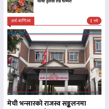
घरमा तुलसी रोप्ने परम्परा
अर्थ-बाणिज्य
सबै
मेची भन्सारको राजस्व सङ्कलनमा