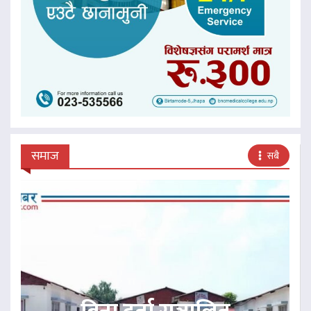
समाज
सबै