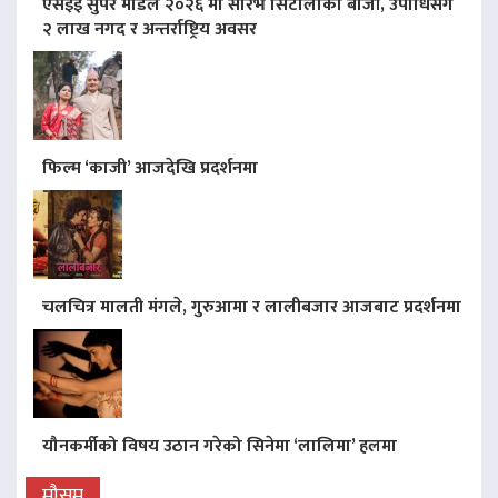
एसइई सुपर मोडल २०२६ मा सौरभ सिटौलाको बाजी, उपाधिसँगै
२ लाख नगद र अन्तर्राष्ट्रिय अवसर
फिल्म ‘काजी’ आजदेखि प्रदर्शनमा
चलचित्र मालती मंगले, गुरुआमा र लालीबजार आजबाट प्रदर्शनमा
यौनकर्मीको विषय उठान गरेको सिनेमा ‘लालिमा’ हलमा
मौसम