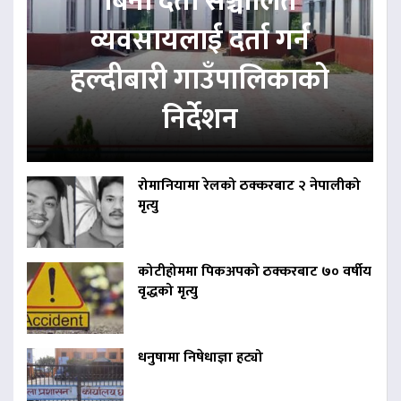
बिना दर्ता सञ्चालित
व्यवसायलाई दर्ता गर्न
हल्दीबारी गाउँपालिकाको
निर्देशन
रोमानियामा रेलको ठक्करबाट २ नेपालीको
मृत्यु
कोटीहोममा पिकअपको ठक्करबाट ७० वर्षीय
वृद्धको मृत्यु
धनुषामा निषेधाज्ञा हट्यो