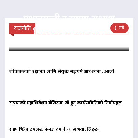
प्रधानमन्त्री र राप्रपा अध्यक्ष
राजनीति
सबै
लिङदेनबीच भेटवार्ता
लोकतन्त्रको रक्षाका लागि संयुक्त सङ्घर्ष आवश्यक : ओली
राप्रपाको महाधिवेशन मंसिरमा, यी हुन् कार्यसमितिको निर्णयहरू
राप्रपाभित्रैबाट एजेन्डा कमजोर पार्ने प्रयास भयो : लिङ्देन