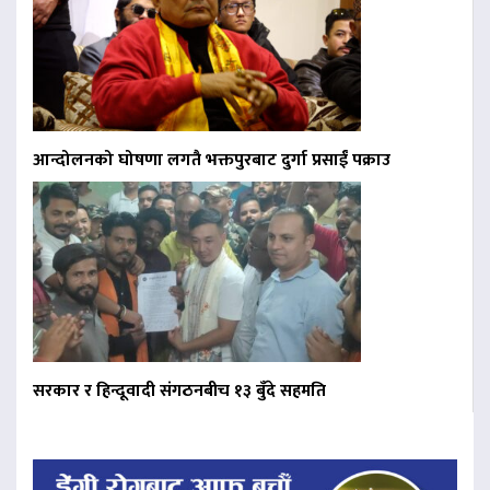
आन्दोलनको घोषणा लगतै भक्तपुरबाट दुर्गा प्रसाईं पक्राउ
सरकार र हिन्दूवादी संगठनबीच १३ बुँदे सहमति