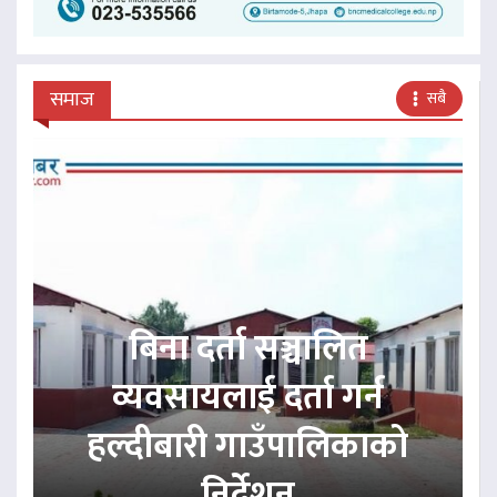
समाज
सबै
बिना दर्ता सञ्चालित
व्यवसायलाई दर्ता गर्न
हल्दीबारी गाउँपालिकाको
निर्देशन