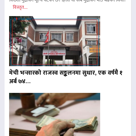
विदेशी मुद्राको मूल्य घटेको छ। हिजो यी सबै मुद्राको भाउ बढेको थियो।
विस्तृत....
मेची भन्सारको राजस्व सङ्कलनमा सुधार, एक वर्षमै १
अर्ब ७४…