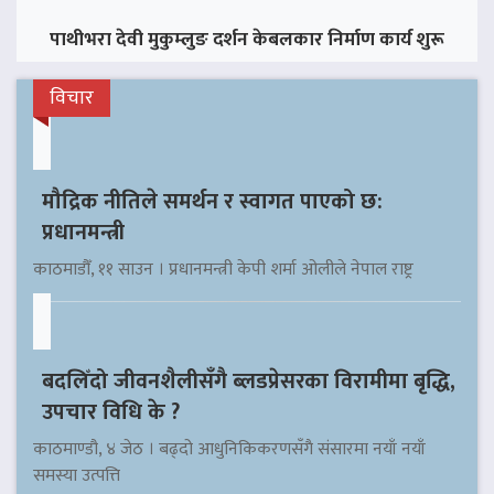
पाथीभरा देवी मुकुम्लुङ दर्शन केबलकार निर्माण कार्य शुरू
विचार
मौद्रिक नीतिले समर्थन र स्वागत पाएको छ:
प्रधानमन्त्री
काठमाडौँ, ११ साउन । प्रधानमन्त्री केपी शर्मा ओलीले नेपाल राष्ट्र
बदलिँदो जीवनशैलीसँगै ब्लडप्रेसरका विरामीमा बृद्धि,
उपचार विधि के ?
काठमाण्डौ, ४ जेठ । बढ्दो आधुनिकिकरणसँगै संसारमा नयाँ नयाँ
समस्या उत्पत्ति