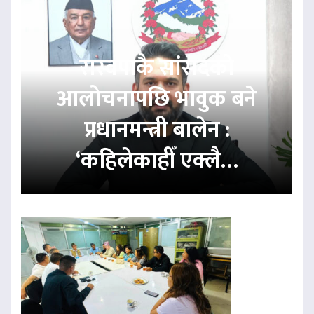
रास्वपाकै सांसदको
आलोचनापछि भावुक बने
प्रधानमन्त्री बालेन :
‘कहिलेकाहीँ एक्लै…