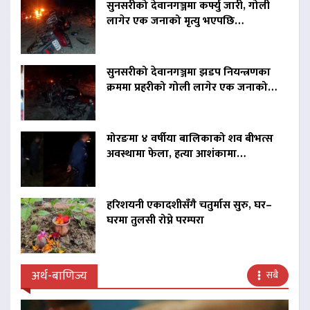
सुनसरीको देवानगञ्जमा कर्फ्यु जारी, गोली
लागेर एक जनाको मृत्यु भएपछि…
सुनसरीको देवानगञ्जमा झडप नियन्त्रणका
क्रममा प्रहरीको गोली लागेर एक जनाको…
मोरङमा ४ वर्षीया बालिकाको शव बीभत्स
अवस्थामा फेला, हत्या आशंकामा…
हरिशयनी एकादशीसँगै चतुर्मास सुरु, घर–
घरमा तुलसी रोप्ने परम्परा
अर्थ-बाणिज्य
सबै