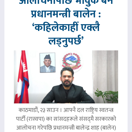
आलोचनापछि भावुक बने
प्रधानमन्त्री बालेन :
‘कहिलेकाहीँ एक्लै
लड्नुपर्छ’
काठमाडौं, २३ साउन । आफ्नै दल राष्ट्रिय स्वतन्त्र
पार्टी (रास्वपा) का सांसदहरूले संसद्‌मै सरकारको
आलोचना गरेपछि प्रधानमन्त्री बालेन्द्र शाह (बालेन)