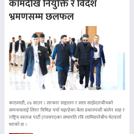
कामदेखि नियुक्ति र विदेश
भ्रमणसम्म छलफल
काठमाडौं, २४ साउन । सरकार सञ्चालन र सत्ता साझेदारबीचको
समन्वयलाई लिएर विभिन्न चर्चा भइरहेका बेला प्रधानमन्त्री बालेन शाह र
राष्ट्रिय स्वतन्त्र पार्टी (रास्वपा)का सभापति रवि लामिछानेबीच भेटवार्ता
भएको छ ।