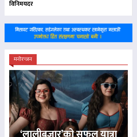
विनिमयदर
मनोरन्जन
‘लालीबजार’को सफल यात्रा