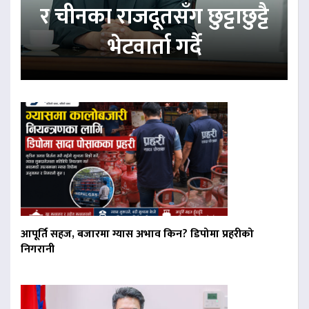
र चीनका राजदूतसँग छुट्टाछुट्टै
भेटवार्ता गर्दै
आपूर्ति सहज, बजारमा ग्यास अभाव किन? डिपोमा प्रहरीको
निगरानी