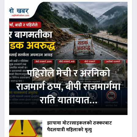
पहिरोले मेची र अरनिको
राजमार्ग ठप्प, बीपी राजमार्गमा
राति यातायात…
झापामा मोटरसाइकलको ठक्करबाट
पैदलयात्री महिलाको मृत्यु