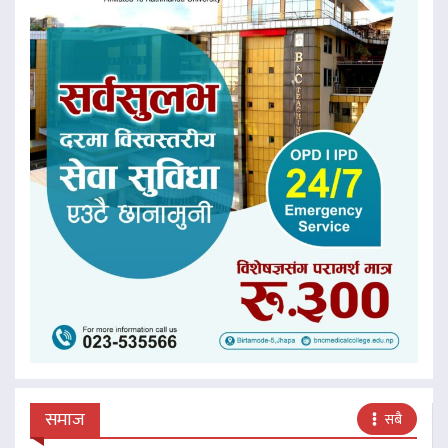
समाज
सबै