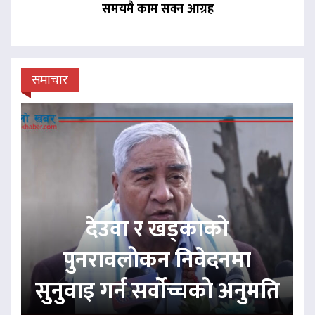
समयमै काम सक्न आग्रह
समाचार
देउवा र खड्काको
पुनरावलोकन निवेदनमा
सुनुवाइ गर्न सर्वोच्चको अनुमति