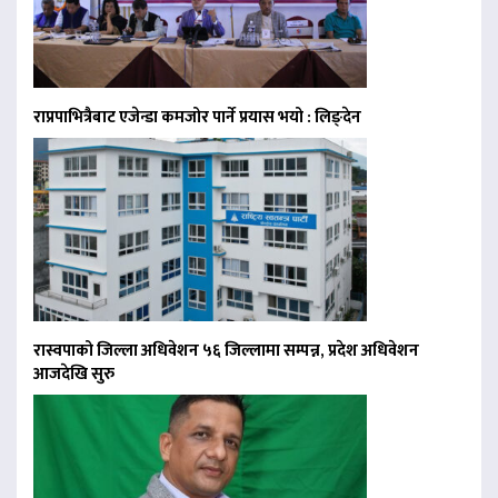
राप्रपाभित्रैबाट एजेन्डा कमजोर पार्ने प्रयास भयो : लिङ्देन
रास्वपाको जिल्ला अधिवेशन ५६ जिल्लामा सम्पन्न, प्रदेश अधिवेशन
आजदेखि सुरु