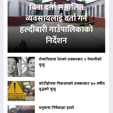
बिना दर्ता सञ्चालित
व्यवसायलाई दर्ता गर्न
हल्दीबारी गाउँपालिकाको
निर्देशन
रोमानियामा रेलको ठक्करबाट २ नेपालीको
मृत्यु
कोटीहोममा पिकअपको ठक्करबाट ७० वर्षीय
वृद्धको मृत्यु
धनुषामा निषेधाज्ञा हट्यो