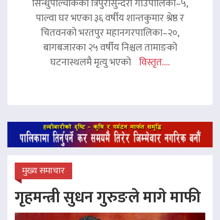
सिन्धुपाल्चोकको त्रिपुरासुन्दरी गाउँपालिका–५,
पाल्वा घर भएका ३६ वर्षीय शान्तकुमार श्रेष्ठ र
चितवनको भरतपुर महानगरपालिका–२०,
बागबजारका २५ वर्षीय निश्चल तामाङको
घटनास्थलमै मृत्यु भएको
विस्तृत....
मुख्य समाचार
गृहमन्त्री सुधन गुरुङले मागे माफी