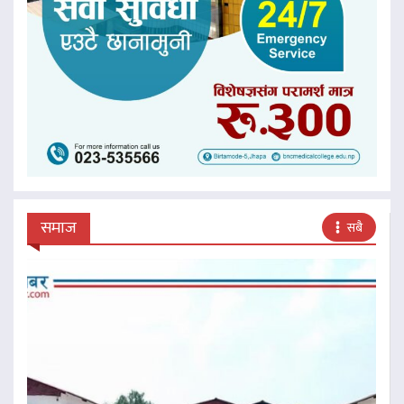
समाज
सबै