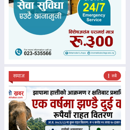
समाज
सबै