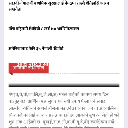
साउदी-नेपालबीच श्रमिक सुरक्षालाई केन्द्रमा राख्दै ऐतिहासिक श्रम
सम्झौता
पाँच महिनामै भित्रियो ८ खर्ब ७० अर्ब रेमिट्यान्स
अमेरिकाबाट फेरि ३५ नेपाली ‘डिपोर्ट’
आज २०८३ साल साउन २४ गते आईतवारको
आजको राशिफल
राशिफल
मेष(चू,चे,चो,ला,लि,लू,ले,लो,अ) मनले चाहेको काममा समय दिन
पाउनुहुनेछ। आर्थिक पक्ष सुधार गर्ने नयाँ उपाय फेला पर्न सक्छ।
आत्मीय व्यक्तिको साथले हौसला बढाउनेछ। ध्यान, जप वा आध्यात्मिक
चिन्तनले मनलाई शान्त र प्रसन्न बनाउनेछ। आजको शुभ रंग सेतो हो भने
शुभ अंक ६ रहेको छ। वृष(ई,ऊ,ए,ओ,वा,वी,वू,वे,वो) कार्यक्षेत्रमा नयाँ