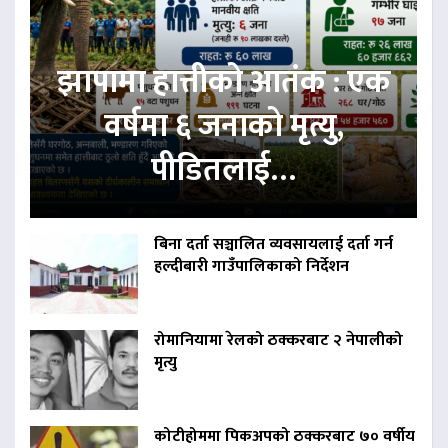
झापामा हात्तीको आतंक : एक
वर्षमा ६ जनाको मृत्यु,
पीडितलाई…
बिना दर्ता सञ्चालित व्यवसायलाई दर्ता गर्न
हल्दीबारी गाउँपालिकाको निर्देशन
रोमानियामा रेलको ठक्करबाट २ नेपालीको
मृत्यु
कोटीहोममा पिकअपको ठक्करबाट ७० वर्षीय