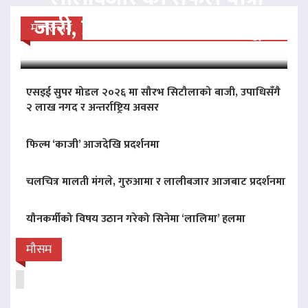
जारी, प्रदर्शनको ५१औँ दिन पूरा
मनोरन्जन
एसइई सुपर मोडल २०२६ मा सौरभ सिटौलाको बाजी, उपाधिसँगै
२ लाख नगद र अन्तर्राष्ट्रिय अवसर
फिल्म ‘काजी’ आजदेखि प्रदर्शनमा
चलचित्र मालती मंगले, गुरुआमा र लालीबजार आजबाट प्रदर्शनमा
यौनकर्मीको विषय उठान गरेको सिनेमा ‘लालिमा’ हलमा
मौसम