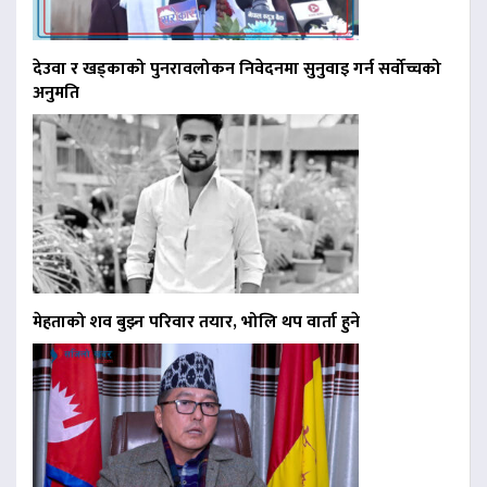
देउवा र खड्काको पुनरावलोकन निवेदनमा सुनुवाइ गर्न सर्वोच्चको
अनुमति
मेहताको शव बुझ्न परिवार तयार, भोलि थप वार्ता हुने