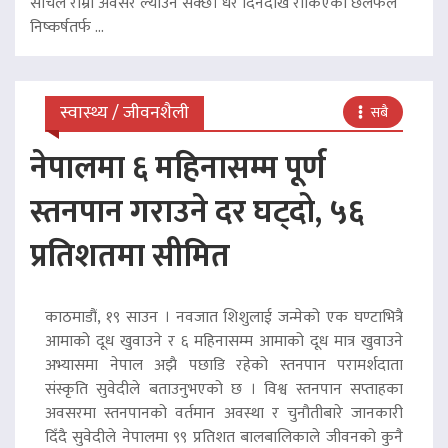
सोचले राम्रो अवसर ल्याउन सक्छ। धेरै दिनदेखि रोकिएको छलफल
निष्कर्षतर्फ ...
स्वास्थ्य / जीवनशैली
सबै
नेपालमा ६ महिनासम्म पूर्ण
स्तनपान गराउने दर घट्दो, ५६
प्रतिशतमा सीमित
काठमाडौं, १९ साउन । नवजात शिशुलाई जन्मेको एक घण्टाभित्रै
आमाको दूध खुवाउने र ६ महिनासम्म आमाको दूध मात्र खुवाउने
अभ्यासमा नेपाल अझै पछाडि रहेको स्तनपान परामर्शदाता
संस्कृति सुवेदीले बताउनुभएको छ । विश्व स्तनपान सप्ताहका
अवसरमा स्तनपानको वर्तमान अवस्था र चुनौतीबारे जानकारी
दिँदै सुवेदीले नेपालमा ९९ प्रतिशत बालबालिकाले जीवनको कुनै