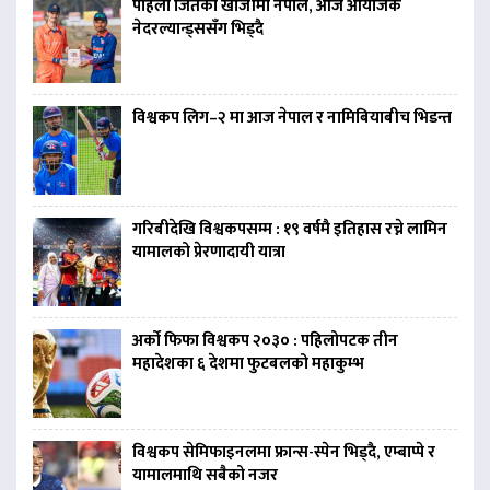
पहिलो जितको खोजीमा नेपाल, आज आयोजक
नेदरल्यान्ड्ससँग भिड्दै
विश्वकप लिग–२ मा आज नेपाल र नामिबियाबीच भिडन्त
गरिबीदेखि विश्वकपसम्म : १९ वर्षमै इतिहास रच्ने लामिन
यामालको प्रेरणादायी यात्रा
अर्को फिफा विश्वकप २०३० : पहिलोपटक तीन
महादेशका ६ देशमा फुटबलको महाकुम्भ
विश्वकप सेमिफाइनलमा फ्रान्स-स्पेन भिड्दै, एम्बाप्पे र
यामालमाथि सबैको नजर