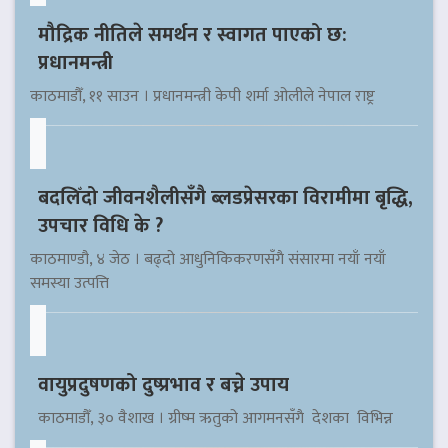
मौद्रिक नीतिले समर्थन र स्वागत पाएको छ:
प्रधानमन्त्री
काठमाडौँ, ११ साउन । प्रधानमन्त्री केपी शर्मा ओलीले नेपाल राष्ट्र
बदलिँदो जीवनशैलीसँगै ब्लडप्रेसरका विरामीमा बृद्धि,
उपचार विधि के ?
काठमाण्डौ, ४ जेठ । बढ्दो आधुनिकिकरणसँगै संसारमा नयाँ नयाँ
समस्या उत्पत्ति
वायुप्रदुषणको दुष्प्रभाव र बच्ने उपाय
काठमाडौँ, ३० वैशाख । ग्रीष्म ऋतुको आगमनसँगै देशका विभिन्न