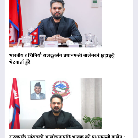
भारतीय र चिनियाँ राजदूतसँग प्रधानमन्त्री बालेनको छुट्टाछुट्टै
भेटवार्ता हुँदै
रास्वपाकै सांसदको आलोचनापछि भावुक बने प्रधानमन्त्री बालेन :