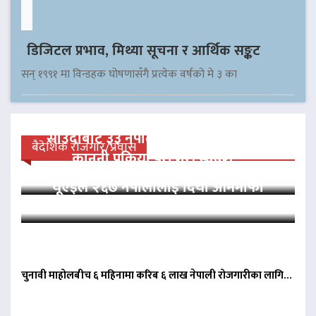
डिजिटल प्रभाव, मिथ्या सूचना र आर्थिक सङ्कट
सन् १९९१ मा विन्डहक घोषणासँगै प्रत्येक वर्षको मे ३ का
साउदीबाट ३३ नेपाली कैदीलाई आममाफी,
बैदेशिक रोजगार/प्रवास
कानुनी प्रक्रिया पूरा गरी स्वदेश…
यूएईले २६७ नेपालीलाई दियो आममाफी
चुनावी माहोलबीच ६ महिनामा करिब ६ लाख नेपाली रोजगारीका लागि…