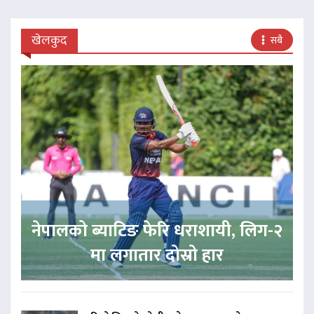
खेलकुद
सबै
नेपालको ब्याटिङ फेरि धराशायी, लिग-२
मा लगातार दोस्रो हार