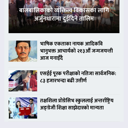
बालबालिकाको व्यक्तित्व विकासका लागि
अर्जुनधारामा दुईदिने तालिम
भाषिक एकताका नायक आदिकवि
भानुभक्त आचार्यको २१३औँ जन्मजयन्ती
आज मनाइँदै
एसईई पूरक परीक्षाको नतिजा सार्वजनिक:
८३ हजारभन्दा बढी उत्तीर्ण
तक्षशिला प्रोग्रेसिभ स्कुललाई अन्तर्राष्ट्रिय
अङ्ग्रेजी शिक्षा साझेदारको मान्यता