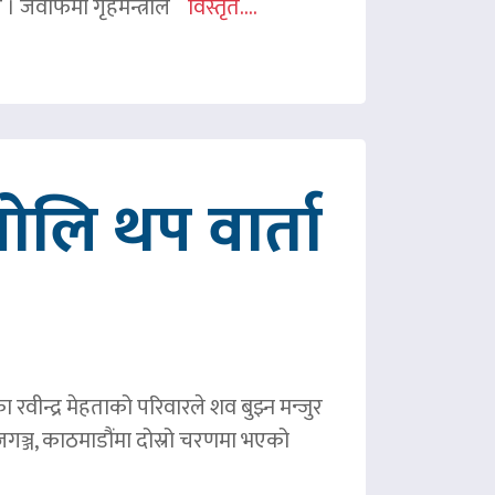
ए । जवाफमा गृहमन्त्रीले
विस्तृत....
ोलि थप वार्ता
ीन्द्र मेहताको परिवारले शव बुझ्न मन्जुर
गञ्ज, काठमाडौंमा दोस्रो चरणमा भएको