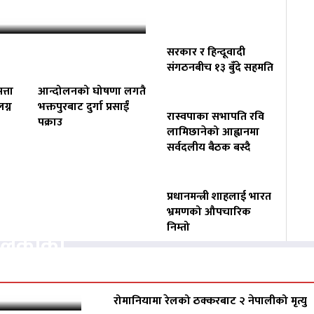
्चको अनुमति
सरकार र हिन्दूवादी
संगठनबीच १३ बुँदे सहमति
त्ता
आन्दोलनको घोषणा लगतै
ग्न
भक्तपुरबाट दुर्गा प्रसाईं
रास्वपाका सभापति रवि
पक्राउ
लामिछानेको आह्वानमा
सर्वदलीय बैठक बस्दै
प्रधानमन्त्री शाहलाई भारत
वसायलाई
भ्रमणको औपचारिक
निम्तो
पालिकाको
रोमानियामा रेलको ठक्करबाट २ नेपालीको मृत्यु