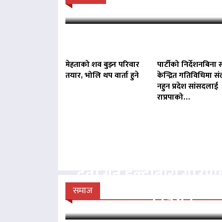
सुनुवाइ गर्न सर्वोच
मेहताको शव बुझ्न परिवार
पार्टीको निर्देशनबिना स
तयार, भोलि थप वार्ता हुने
केन्द्रित गतिविधिमा संल
नहुन प्रदेश सांसदलाई
राप्रपाको…
बिना दर्ता सञ्चालित व्य
दर्ता गर्न हल्दीबारी गाउँ
निर्देशन
समाज