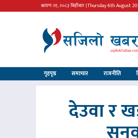
श्रावण २१, २०८३ बिहीबार
(Thursday 6th August 20
गृहपृष्ठ
समाचार
राजनीति
देउवा र 
सुनु