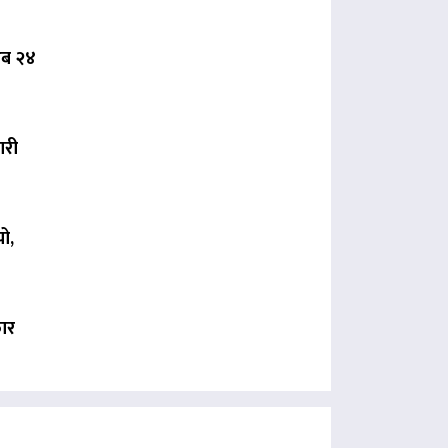
 अब २४
ारी
ो,
कार