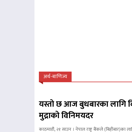
अर्थ-बाणिज्य
यस्तो छ आज बुधबारका लागि व
मुद्राको विनिमयदर
काठमाडौं, २१ साउन । नेपाल राष्ट्र बैंकले (बिहीबार)का ला