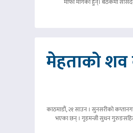
माफी मागेका हुन्। बैठकमा सांसदल
मेहताको शव ब
काठमाडौं, २१ साउन । सुनसरीको कप्तानगञ्
भएका छन् । गृहमन्त्री सुधन गुरुङस