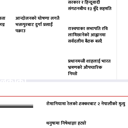
सरकार र हिन्दूवादी
संगठनबीच १३ बुँदे सहमति
त्ता
आन्दोलनको घोषणा लगतै
ग्न
भक्तपुरबाट दुर्गा प्रसाईं
रास्वपाका सभापति रवि
पक्राउ
लामिछानेको आह्वानमा
सर्वदलीय बैठक बस्दै
प्रधानमन्त्री शाहलाई भारत
वसायलाई
भ्रमणको औपचारिक
निम्तो
पालिकाको
रोमानियामा रेलको ठक्करबाट २ नेपालीको मृत्यु
धनुषामा निषेधाज्ञा हट्यो