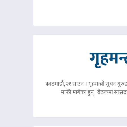
गृहमन्
काठमाडौं, २१ साउन । गृहमन्त्री सुधन गुरु
माफी मागेका हुन्। बैठकमा सांसदल