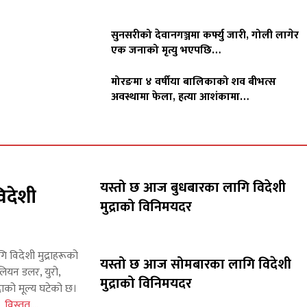
सुनसरीको देवानगञ्जमा कर्फ्यु जारी, गोली लागेर
एक जनाको मृत्यु भएपछि…
मोरङमा ४ वर्षीया बालिकाको शव बीभत्स
अवस्थामा फेला, हत्या आशंकामा…
यस्तो छ आज बुधबारका लागि विदेशी
िदेशी
मुद्राको विनिमयदर
गि विदेशी मुद्राहरूको
यस्तो छ आज सोमबारका लागि विदेशी
लियन डलर, युरो,
मुद्राको विनिमयदर
राको मूल्य घटेको छ।
इन
विस्तृत....