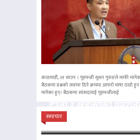
काठमाडौं, २१ साउन । गृहमन्त्री सुधन गुरुङले माफी मागेका
बैठकमा प्रश्नको जवाफ दिने क्रममा आफ्नो भाषा ठाडो हुन 
मागेका हुन्। बैठकमा सांसदलाई गृहमन्त्रीलाई
देउवा र खड्काको पुनरा
सुनुवाइ गर्न सर्वोच
समाचार