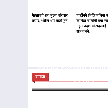
मेहताको शव बुझ्न परिवार
पार्टीको निर्देशनबिना स
तयार, भोलि थप वार्ता हुने
केन्द्रित गतिविधिमा संल
नहुन प्रदेश सांसदलाई
राप्रपाको…
बिना दर्ता सञ्चालित व्य
दर्ता गर्न हल्दीबारी गाउँ
निर्देशन
समाज