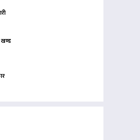
ारी
 खण्ड
कार