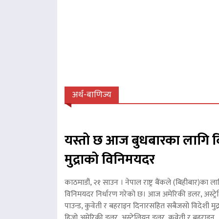
अर्थ-बाणिज्य
यस्तो छ आज बुधबारका लागि व
मुद्राको विनिमयदर
काठमाडौं, २१ साउन । नेपाल राष्ट्र बैंकले (बिहीबार)का ला
विनिमयदर निर्धारण गरेको छ। आज अमेरिकी डलर, अस्ट्रे
पाउन्ड, कुवेती र बहराइन दिनारसहित सबैजसो विदेशी मुद्
हिजो अमेरिकी डलर, अस्ट्रेलियन डलर, कुवेती र बहरा