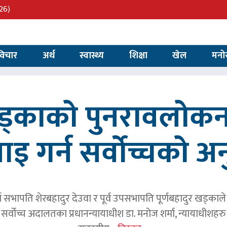
26)
विचार
अर्थ
स्वास्थ्य
शिक्षा
खेल
मनो
खड्काको पुनरावलोकन
वाइ गर्न सर्वोच्चको अ
र्व सभापति शेरबहादुर देउवा र पूर्व उपसभापति पूर्णबहादुर खड्का
 सर्वोच्च अदालतका प्रधानन्यायाधीश डा. मनोज शर्मा, न्यायाधीशहरु न