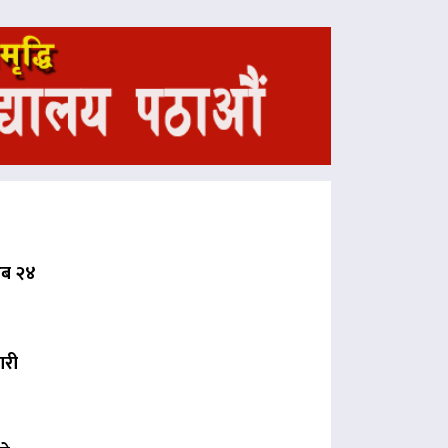
 अब २४
ारी