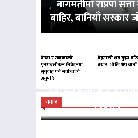
बागमतीमा राप्रपा सत्
बाहिर, बानियाँ सरकार ज
देउवा र खड्काको
मेहताको शव बुझ्न परि
पुनरावलोकन निवेदनमा
तयार, भोलि थप वार्ता ह
सुनुवाइ गर्न सर्वोच्चको
बिना दर्ता सञ्चालित व्य
अनुमति
दर्ता गर्न हल्दीबारी गाउँ
निर्देशन
समाज