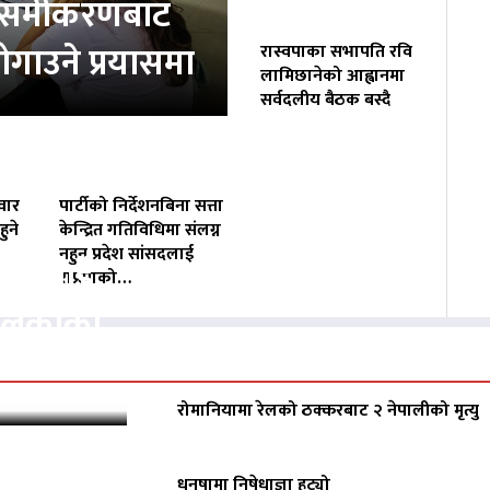
ता समीकरणबाट
ोगाउने प्रयासमा
रास्वपाका सभापति रवि
लामिछानेको आह्वानमा
सर्वदलीय बैठक बस्दै
वार
पार्टीको निर्देशनबिना सत्ता
ुने
केन्द्रित गतिविधिमा संलग्न
नहुन प्रदेश सांसदलाई
वसायलाई
राप्रपाको…
पालिकाको
रोमानियामा रेलको ठक्करबाट २ नेपालीको मृत्यु
धनुषामा निषेधाज्ञा हट्यो