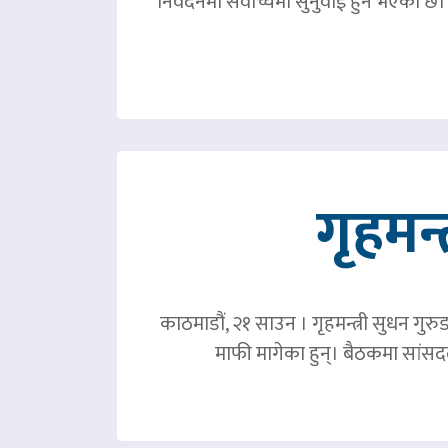
निवदेनमा सर्वोच्चमा सुनुवाई हुने भएको छ।
गृहमन्
काठमाडौं, २१ साउन । गृहमन्त्री सुधन गुरु
माफी मागेका हुन्। बैठकमा सांसदल