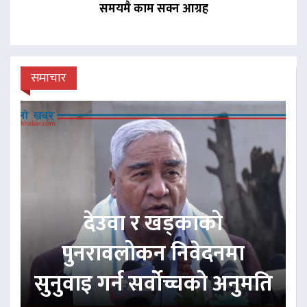
समयमै काम सक्न आग्रह
समाचार
देउवा र खड्काको
पुनरावलोकन निवेदनमा
सुनुवाइ गर्न सर्वोच्चको अनुमति