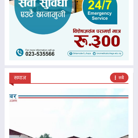
समाज
सबै