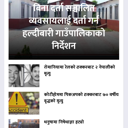
बिना दर्ता सञ्चालित
व्यवसायलाई दर्ता गर्न
हल्दीबारी गाउँपालिकाको
निर्देशन
रोमानियामा रेलको ठक्करबाट २ नेपालीको
मृत्यु
कोटीहोममा पिकअपको ठक्करबाट ७० वर्षीय
वृद्धको मृत्यु
धनुषामा निषेधाज्ञा हट्यो