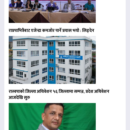
राप्रपाभित्रैबाट एजेन्डा कमजोर पार्ने प्रयास भयो : लिङ्देन
रास्वपाको जिल्ला अधिवेशन ५६ जिल्लामा सम्पन्न, प्रदेश अधिवेशन
आजदेखि सुरु