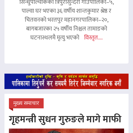
सिन्धुपाल्चोकको त्रिपुरासुन्दरी गाउँपालिका–५,
पाल्वा घर भएका ३६ वर्षीय शान्तकुमार श्रेष्ठ र
चितवनको भरतपुर महानगरपालिका–२०,
बागबजारका २५ वर्षीय निश्चल तामाङको
घटनास्थलमै मृत्यु भएको
विस्तृत....
मुख्य समाचार
गृहमन्त्री सुधन गुरुङले मागे माफी