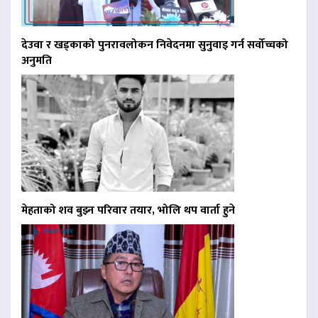
देउवा र खड्काको पुनरावलोकन निवेदनमा सुनुवाइ गर्न सर्वोच्चको
अनुमति
मेहताको शव बुझ्न परिवार तयार, भोलि थप वार्ता हुने