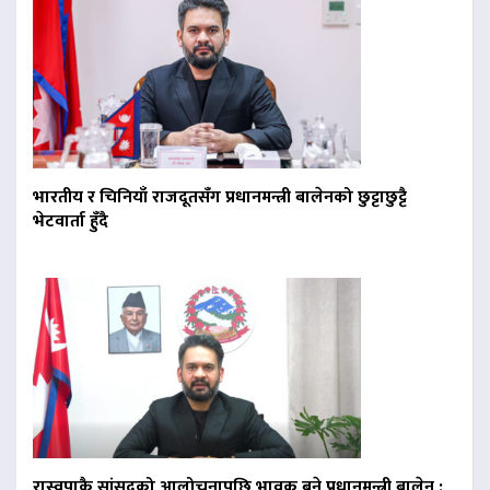
भारतीय र चिनियाँ राजदूतसँग प्रधानमन्त्री बालेनको छुट्टाछुट्टै
भेटवार्ता हुँदै
रास्वपाकै सांसदको आलोचनापछि भावुक बने प्रधानमन्त्री बालेन :