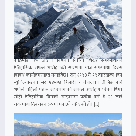
काठमाडौं, १५ जेठ । विश्वको सर्वोच्च शिखर सगरमाथाको
ऐतिहासिक सफल आरोहणको स्मरणमा आज सगरमाथा दिवस
विविध कार्यक्रमसहित मनाइँदैछ। सन् १९५३ मे २९ तारिखका दिन
न्युजिल्यान्डका सर एडमण्ड हिलारी र नेपालका तेन्जिङ नोर्गे
शेर्पाले पहिलो पटक सगरमाथाको सफल आरोहण गरेका थिए।
सोही ऐतिहासिक दिनको सम्झनामा प्रत्येक वर्ष मे २९ लाई
सगरमाथा दिवसका रूपमा मनाउने गरिएको हो। […]