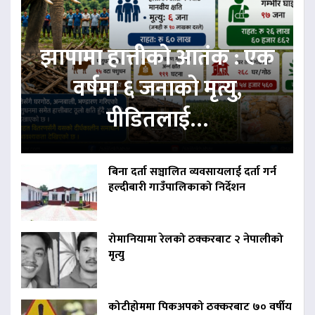
झापामा हात्तीको आतंक : एक
वर्षमा ६ जनाको मृत्यु,
पीडितलाई…
बिना दर्ता सञ्चालित व्यवसायलाई दर्ता गर्न
हल्दीबारी गाउँपालिकाको निर्देशन
रोमानियामा रेलको ठक्करबाट २ नेपालीको
मृत्यु
कोटीहोममा पिकअपको ठक्करबाट ७० वर्षीय