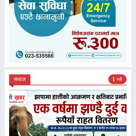
समाज
सबै