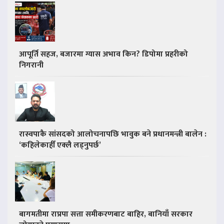
आपूर्ति सहज, बजारमा ग्यास अभाव किन? डिपोमा प्रहरीको
निगरानी
रास्वपाकै सांसदको आलोचनापछि भावुक बने प्रधानमन्त्री बालेन :
‘कहिलेकाहीँ एक्लै लड्नुपर्छ’
बागमतीमा राप्रपा सत्ता समीकरणबाट बाहिर, बानियाँ सरकार