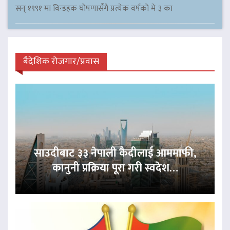
सन् १९९१ मा विन्डहक घोषणासँगै प्रत्येक वर्षको मे ३ का
बैदेशिक रोजगार/प्रवास
साउदीबाट ३३ नेपाली कैदीलाई आममाफी,
कानुनी प्रक्रिया पूरा गरी स्वदेश…