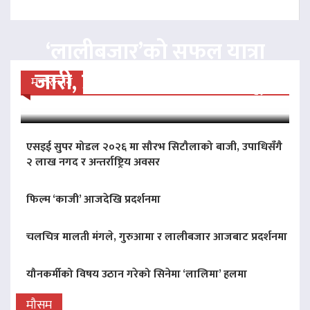
‘लालीबजार’को सफल यात्रा
जारी, प्रदर्शनको ५१औँ दिन पूरा
मनोरन्जन
एसइई सुपर मोडल २०२६ मा सौरभ सिटौलाको बाजी, उपाधिसँगै
२ लाख नगद र अन्तर्राष्ट्रिय अवसर
फिल्म ‘काजी’ आजदेखि प्रदर्शनमा
चलचित्र मालती मंगले, गुरुआमा र लालीबजार आजबाट प्रदर्शनमा
यौनकर्मीको विषय उठान गरेको सिनेमा ‘लालिमा’ हलमा
मौसम