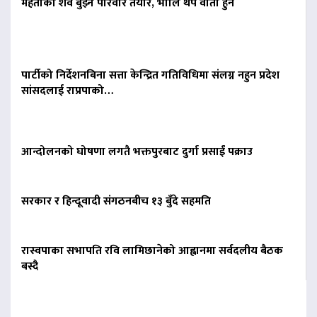
मेहताको शव बुझ्न परिवार तयार, भोलि थप वार्ता हुने
पार्टीको निर्देशनबिना सत्ता केन्द्रित गतिविधिमा संलग्न नहुन प्रदेश
सांसदलाई राप्रपाको…
आन्दोलनको घोषणा लगतै भक्तपुरबाट दुर्गा प्रसाईं पक्राउ
सरकार र हिन्दूवादी संगठनबीच १३ बुँदे सहमति
रास्वपाका सभापति रवि लामिछानेको आह्वानमा सर्वदलीय बैठक
बस्दै
बिना दर्ता सञ्चालित
व्यवसायलाई दर्ता गर्न