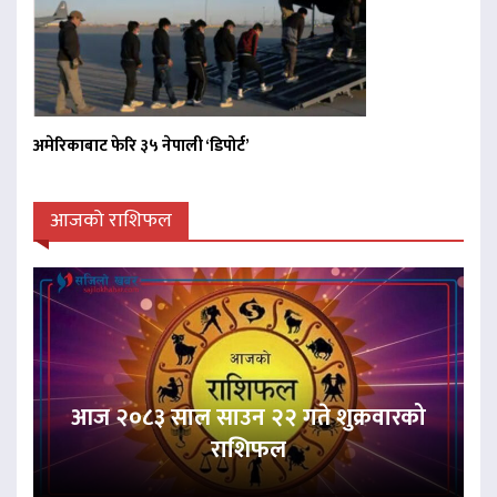
अमेरिकाबाट फेरि ३५ नेपाली ‘डिपोर्ट’
आजको राशिफल
आज २०८३ साल साउन २२ गते शुक्रवारको
राशिफल