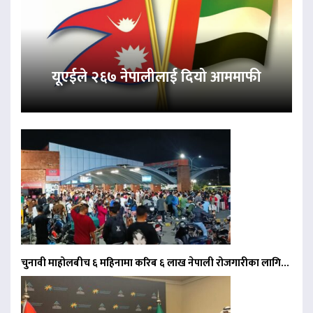
यूएईले २६७ नेपालीलाई दियो आममाफी
चुनावी माहोलबीच ६ महिनामा करिब ६ लाख नेपाली रोजगारीका लागि…