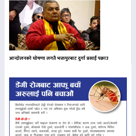
आन्दोलनको घोषणा लगतै भक्तपुरबाट दुर्गा प्रसाईं पक्राउ