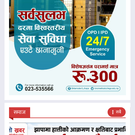
समाज
सबै