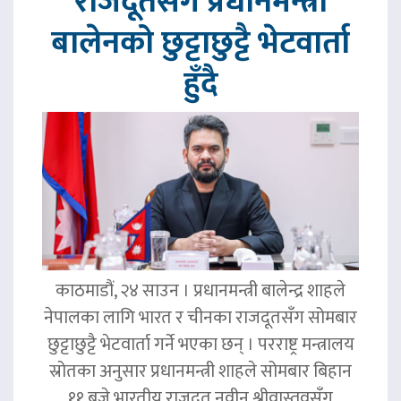
राजदूतसँग प्रधानमन्त्री
बालेनको छुट्टाछुट्टै भेटवार्ता
हुँदै
काठमाडौं, २४ साउन । प्रधानमन्त्री बालेन्द्र शाहले
नेपालका लागि भारत र चीनका राजदूतसँग सोमबार
छुट्टाछुट्टै भेटवार्ता गर्ने भएका छन् । परराष्ट्र मन्त्रालय
स्रोतका अनुसार प्रधानमन्त्री शाहले सोमबार बिहान
११ बजे भारतीय राजदूत नवीन श्रीवास्तवसँग