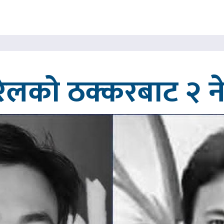
रेलको ठक्करबाट २ नेप