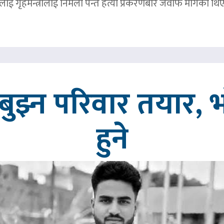
ाई गृहमन्त्रीलाई निर्मला पन्त हत्या प्रकरणबारे जवाफ मागेका थि
ुझ्न परिवार तयार, भ
हुने