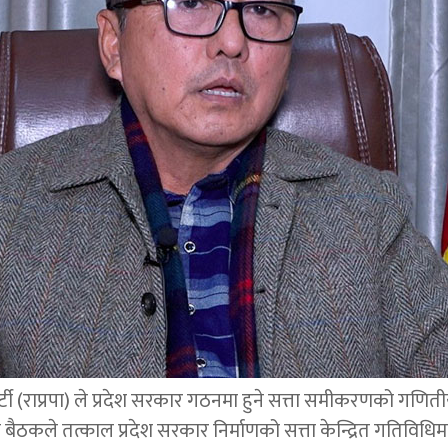
्र पार्टी (राप्रपा) ले प्रदेश सरकार गठनमा हुने सत्ता समीकरणको गण
बैठकले तत्काल प्रदेश सरकार निर्माणको सत्ता केन्द्रित गतिविध