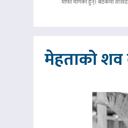
माफी मागेका हुन्। बैठकमा सांसदल
मेहताको शव ब