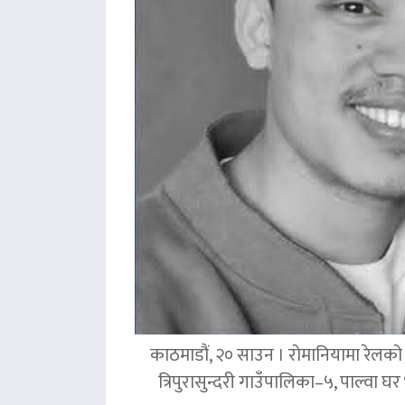
काठमाडौं, २० साउन । रोमानियामा रेलको ठ
त्रिपुरासुन्दरी गाउँपालिका–५, पाल्वा