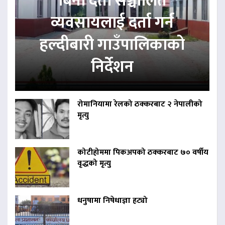
बिना दर्ता सञ्चालित
व्यवसायलाई दर्ता गर्न
हल्दीबारी गाउँपालिकाको
निर्देशन
रोमानियामा रेलको ठक्करबाट २ नेपालीको
मृत्यु
कोटीहोममा पिकअपको ठक्करबाट ७० वर्षीय
वृद्धको मृत्यु
धनुषामा निषेधाज्ञा हट्यो