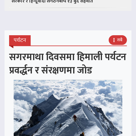
सरकार र हिन्दूवादी संगठनबीच १३ बुँदे सहमति
पर्यटन
सबै
सगरमाथा दिवसमा हिमाली पर्यटन
प्रवर्द्धन र संरक्षणमा जोड