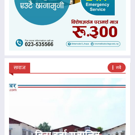
समाज
सबै