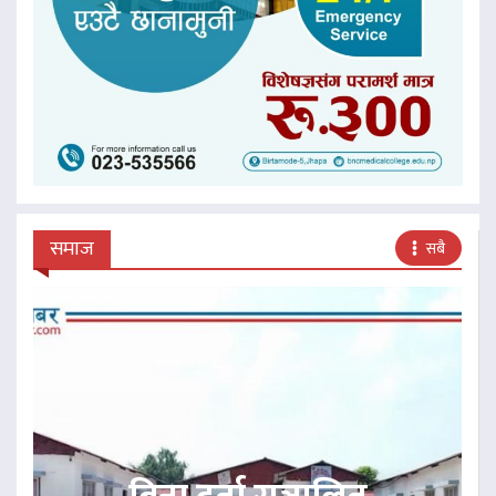
समाज
सबै