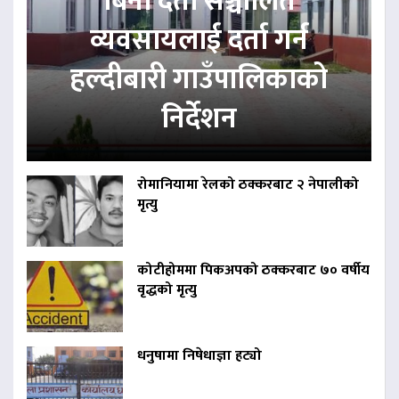
बिना दर्ता सञ्चालित
व्यवसायलाई दर्ता गर्न
हल्दीबारी गाउँपालिकाको
निर्देशन
रोमानियामा रेलको ठक्करबाट २ नेपालीको
मृत्यु
कोटीहोममा पिकअपको ठक्करबाट ७० वर्षीय
वृद्धको मृत्यु
धनुषामा निषेधाज्ञा हट्यो