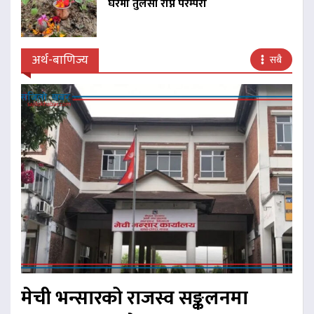
घरमा तुलसी रोप्ने परम्परा
अर्थ-बाणिज्य
सबै
मेची भन्सारको राजस्व सङ्कलनमा