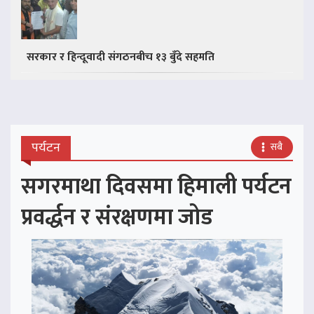
सरकार र हिन्दूवादी संगठनबीच १३ बुँदे सहमति
पर्यटन
सबै
सगरमाथा दिवसमा हिमाली पर्यटन
प्रवर्द्धन र संरक्षणमा जोड