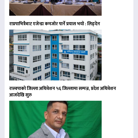
राप्रपाभित्रैबाट एजेन्डा कमजोर पार्ने प्रयास भयो : लिङ्देन
रास्वपाको जिल्ला अधिवेशन ५६ जिल्लामा सम्पन्न, प्रदेश अधिवेशन
आजदेखि सुरु