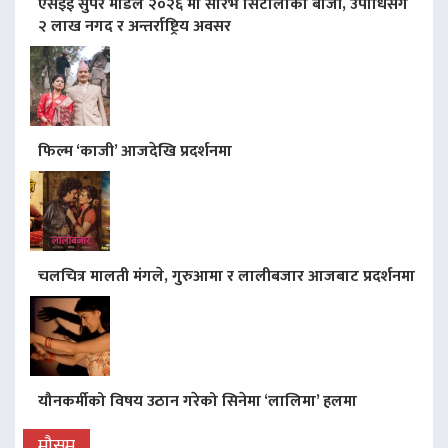
एसइई सुपर मोडल २०२६ मा सौरभ सिटौलाको बाजी, उपाधिसँगै
२ लाख नगद र अन्तर्राष्ट्रिय अवसर
फिल्म ‘काजी’ आजदेखि प्रदर्शनमा
चलचित्र मालती मंगले, गुरुआमा र लालीबजार आजबाट प्रदर्शनमा
यौनकर्मीको विषय उठान गरेको सिनेमा ‘लालिमा’ हलमा
मौसम