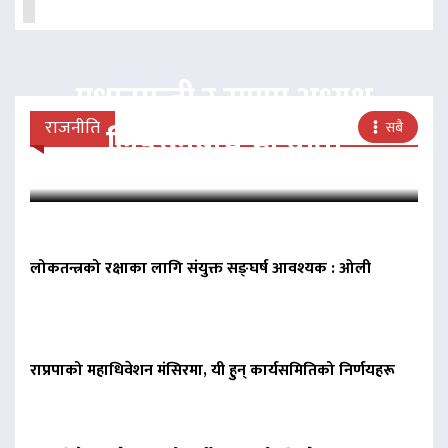
प्रधानमन्त्री र राप्रपा अध्यक्ष
राजनीति
सबै
लिङदेनबीच भेटवार्ता
लोकतन्त्रको रक्षाका लागि संयुक्त सङ्घर्ष आवश्यक : ओली
राप्रपाको महाधिवेशन मंसिरमा, यी हुन् कार्यसमितिको निर्णयहरू