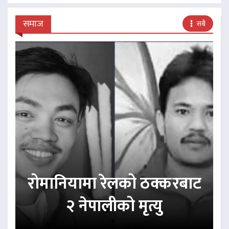
समाज
सबै
रोमानियामा रेलको ठक्करबाट
२ नेपालीको मृत्यु