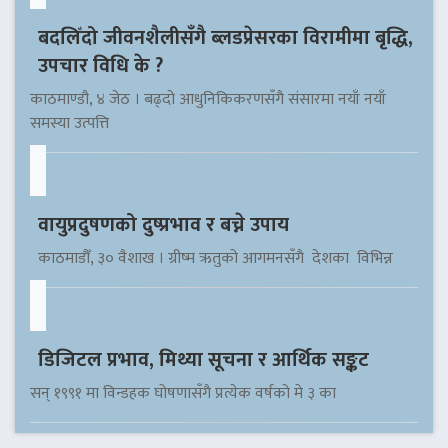
बदलिँदो जीवनशैलीसँगै ब्लडप्रेसरका विरामीमा बृद्धि,
उपचार विधि के ?
काठमाण्डौ, ४ जेठ । बढ्दो आधुनिकिकरणसँगै संसारमा नयाँ नयाँ
समस्या उत्पत्ति
वायुप्रदुषणको दुष्प्रभाव र बच्ने उपाय
काठमाडौँ, ३० वैशाख । ग्रीष्म ऋतुको आगमनसँगै देशका विभिन्न
डिजिटल प्रभाव, मिथ्या सूचना र आर्थिक सङ्कट
सन् १९९१ मा विन्डहक घोषणासँगै प्रत्येक वर्षको मे ३ का