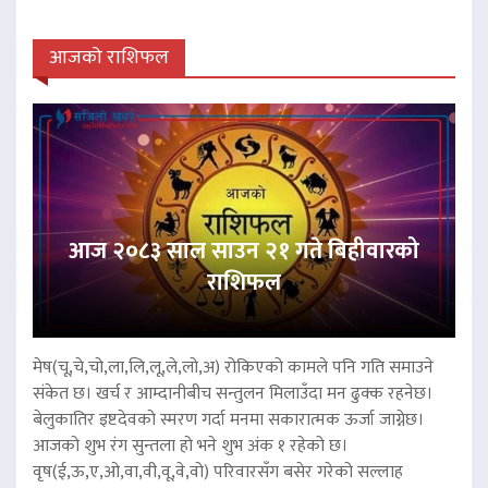
आजको राशिफल
आज २०८३ साल साउन २१ गते बिहीवारको
राशिफल
मेष(चू,चे,चो,ला,लि,लू,ले,लो,अ) रोकिएको कामले पनि गति समाउने
संकेत छ। खर्च र आम्दानीबीच सन्तुलन मिलाउँदा मन ढुक्क रहनेछ।
बेलुकातिर इष्टदेवको स्मरण गर्दा मनमा सकारात्मक ऊर्जा जाग्नेछ।
आजको शुभ रंग सुन्तला हो भने शुभ अंक १ रहेको छ।
वृष(ई,ऊ,ए,ओ,वा,वी,वू,वे,वो) परिवारसँग बसेर गरेको सल्लाह