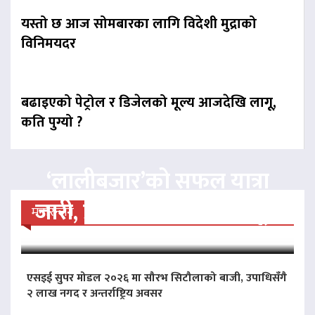
यस्तो छ आज सोमबारका लागि विदेशी मुद्राको
विनिमयदर
बढाइएको पेट्रोल र डिजेलको मूल्य आजदेखि लागू,
कति पुग्यो ?
‘लालीबजार’को सफल यात्रा
जारी, प्रदर्शनको ५१औँ दिन पूरा
मनोरन्जन
एसइई सुपर मोडल २०२६ मा सौरभ सिटौलाको बाजी, उपाधिसँगै
२ लाख नगद र अन्तर्राष्ट्रिय अवसर