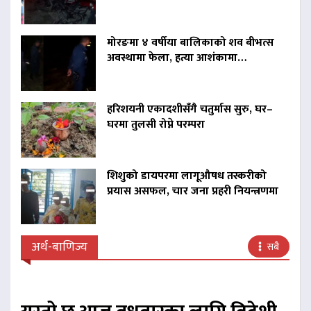
मोरङमा ४ वर्षीया बालिकाको शव बीभत्स
अवस्थामा फेला, हत्या आशंकामा…
हरिशयनी एकादशीसँगै चतुर्मास सुरु, घर–
घरमा तुलसी रोप्ने परम्परा
शिशुको डायपरमा लागूऔषध तस्करीको
प्रयास असफल, चार जना प्रहरी नियन्त्रणमा
अर्थ-बाणिज्य
सबै