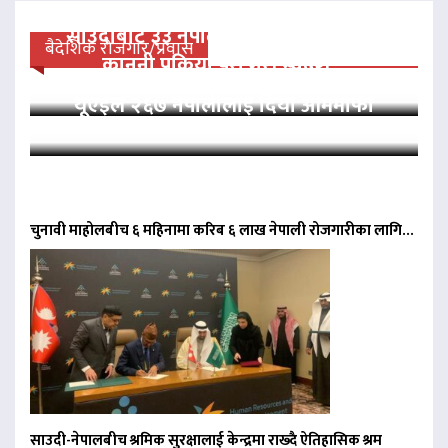
साउदीबाट ३३ नेपाली कैदीलाई आममाफी,
बैदेशिक रोजगार/प्रवास
कानुनी प्रक्रिया पूरा गरी स्वदेश…
यूएईले २६७ नेपालीलाई दियो आममाफी
चुनावी माहोलबीच ६ महिनामा करिब ६ लाख नेपाली रोजगारीका लागि…
साउदी-नेपालबीच श्रमिक सुरक्षालाई केन्द्रमा राख्दै ऐतिहासिक श्रम