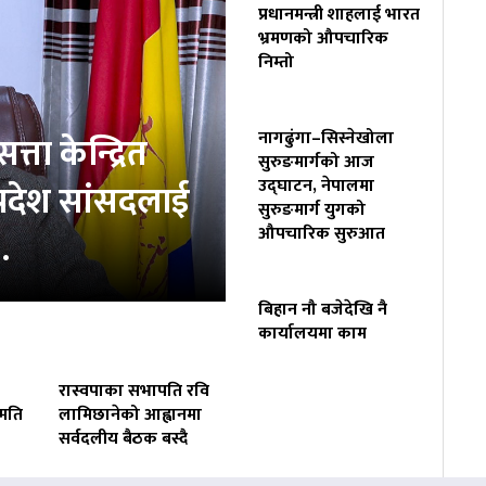
प्रधानमन्त्री शाहलाई भारत
भ्रमणको औपचारिक
निम्तो
नागढुंगा–सिस्नेखोला
त्ता केन्द्रित
सुरुङमार्गको आज
उद्घाटन, नेपालमा
प्रदेश सांसदलाई
सुरुङमार्ग युगको
औपचारिक सुरुआत
…
बिहान नौ बजेदेखि नै
कार्यालयमा काम
रास्वपाका सभापति रवि
हमति
लामिछानेको आह्वानमा
सर्वदलीय बैठक बस्दै