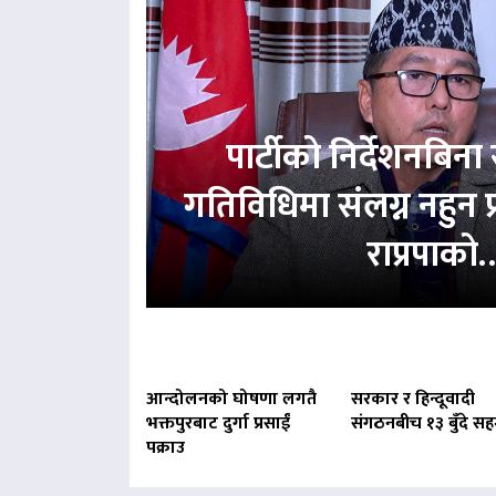
पार्टीको निर्देशनबिना स
गतिविधिमा संलग्न नहुन 
राप्रपाको
आन्दोलनको घोषणा लगतै
सरकार र हिन्दूवादी
भक्तपुरबाट दुर्गा प्रसाईं
संगठनबीच १३ बुँदे स
पक्राउ