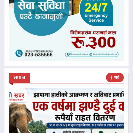
समाज
सबै