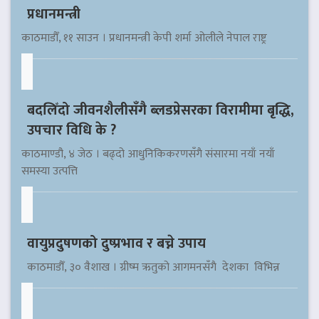
प्रधानमन्त्री
काठमाडौँ, ११ साउन । प्रधानमन्त्री केपी शर्मा ओलीले नेपाल राष्ट्र
बदलिँदो जीवनशैलीसँगै ब्लडप्रेसरका विरामीमा बृद्धि,
उपचार विधि के ?
काठमाण्डौ, ४ जेठ । बढ्दो आधुनिकिकरणसँगै संसारमा नयाँ नयाँ
समस्या उत्पत्ति
वायुप्रदुषणको दुष्प्रभाव र बच्ने उपाय
काठमाडौँ, ३० वैशाख । ग्रीष्म ऋतुको आगमनसँगै देशका विभिन्न