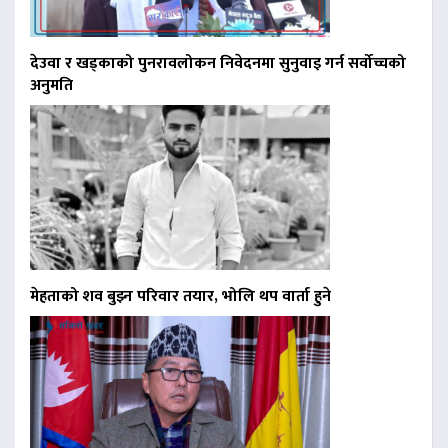
देउवा र खड्काको पुनरावलोकन निवेदनमा सुनुवाइ गर्न सर्वोच्चको
अनुमति
मेहताको शव बुझ्न परिवार तयार, भोलि थप वार्ता हुने