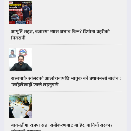
आपूर्ति सहज, बजारमा ग्यास अभाव किन? डिपोमा प्रहरीको
निगरानी
रास्वपाकै सांसदको आलोचनापछि भावुक बने प्रधानमन्त्री बालेन :
‘कहिलेकाहीँ एक्लै लड्नुपर्छ’
बागमतीमा राप्रपा सत्ता समीकरणबाट बाहिर, बानियाँ सरकार