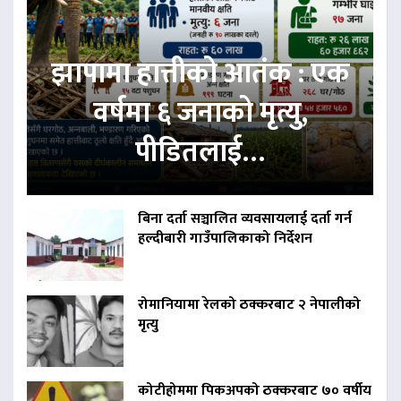
झापामा हात्तीको आतंक : एक
वर्षमा ६ जनाको मृत्यु,
पीडितलाई…
बिना दर्ता सञ्चालित व्यवसायलाई दर्ता गर्न
हल्दीबारी गाउँपालिकाको निर्देशन
रोमानियामा रेलको ठक्करबाट २ नेपालीको
मृत्यु
कोटीहोममा पिकअपको ठक्करबाट ७० वर्षीय