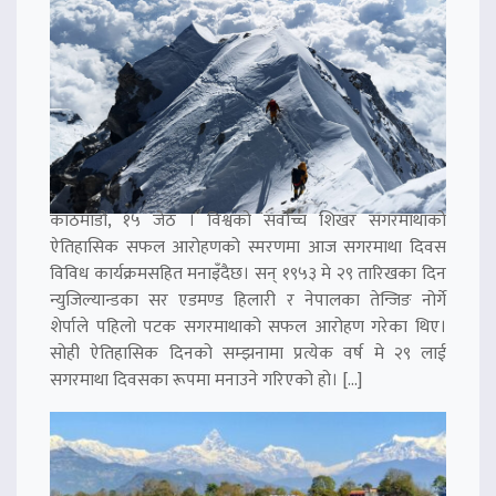
काठमाडौं, १५ जेठ । विश्वको सर्वोच्च शिखर सगरमाथाको
ऐतिहासिक सफल आरोहणको स्मरणमा आज सगरमाथा दिवस
विविध कार्यक्रमसहित मनाइँदैछ। सन् १९५३ मे २९ तारिखका दिन
न्युजिल्यान्डका सर एडमण्ड हिलारी र नेपालका तेन्जिङ नोर्गे
शेर्पाले पहिलो पटक सगरमाथाको सफल आरोहण गरेका थिए।
सोही ऐतिहासिक दिनको सम्झनामा प्रत्येक वर्ष मे २९ लाई
सगरमाथा दिवसका रूपमा मनाउने गरिएको हो। […]