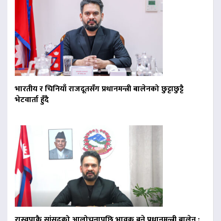
भारतीय र चिनियाँ राजदूतसँग प्रधानमन्त्री बालेनको छुट्टाछुट्टै
भेटवार्ता हुँदै
रास्वपाकै सांसदको आलोचनापछि भावुक बने प्रधानमन्त्री बालेन :