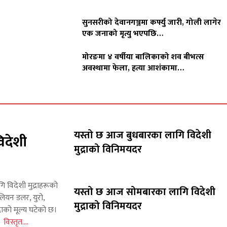
सुनसरीको देवानगञ्जमा कर्फ्यु जारी, गोली लागेर
एक जनाको मृत्यु भएपछि…
मोरङमा ४ वर्षीया बालिकाको शव बीभत्स
अवस्थामा फेला, हत्या आशंकामा…
यस्तो छ आज बुधबारका लागि विदेशी
िदेशी
मुद्राको विनिमयदर
गि विदेशी मुद्राहरूको
यस्तो छ आज सोमबारका लागि विदेशी
लियन डलर, युरो,
मुद्राको विनिमयदर
राको मूल्य घटेको छ।
इन
विस्तृत....