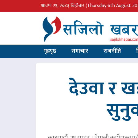
श्रावण २१, २०८३ बिहीबार
(Thursday 6th August 20
गृहपृष्ठ
समाचार
राजनीति
देउवा र 
सुनु
काठमाडौं, २१ साउन । नेपाली कांग्रेसका पु