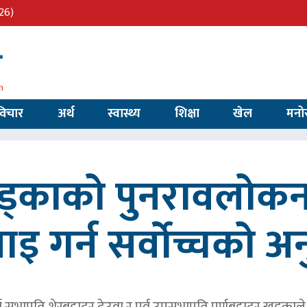
26)
विचार
अर्थ
स्वास्थ्य
शिक्षा
खेल
मनो
खड्काको पुनरावलोकन
वाइ गर्न सर्वोच्चको अ
र्व सभापति शेरबहादुर देउवा र पूर्व उपसभापति पूर्णबहादुर खड्का