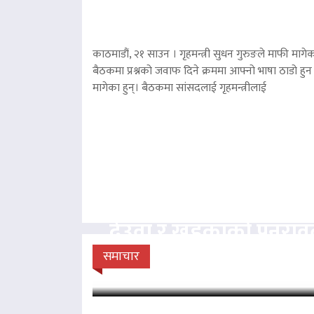
काठमाडौं, २१ साउन । गृहमन्त्री सुधन गुरुङले माफी मागेका
बैठकमा प्रश्नको जवाफ दिने क्रममा आफ्नो भाषा ठाडो हुन 
मागेका हुन्। बैठकमा सांसदलाई गृहमन्त्रीलाई
देउवा र खड्काको पुनरा
सुनुवाइ गर्न सर्वोच
समाचार