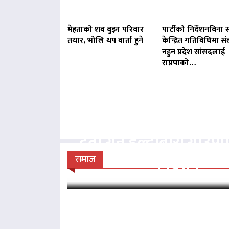
मेहताको शव बुझ्न परिवार
पार्टीको निर्देशनबिना स
तयार, भोलि थप वार्ता हुने
केन्द्रित गतिविधिमा संल
नहुन प्रदेश सांसदलाई
राप्रपाको…
बिना दर्ता सञ्चालित व्य
दर्ता गर्न हल्दीबारी गाउँ
निर्देशन
समाज