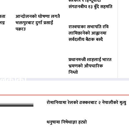
सरकार र हिन्दूवादी
संगठनबीच १३ बुँदे सहमति
त्ता
आन्दोलनको घोषणा लगतै
ग्न
भक्तपुरबाट दुर्गा प्रसाईं
रास्वपाका सभापति रवि
पक्राउ
लामिछानेको आह्वानमा
सर्वदलीय बैठक बस्दै
प्रधानमन्त्री शाहलाई भारत
वसायलाई
भ्रमणको औपचारिक
निम्तो
पालिकाको
रोमानियामा रेलको ठक्करबाट २ नेपालीको मृत्यु
धनुषामा निषेधाज्ञा हट्यो