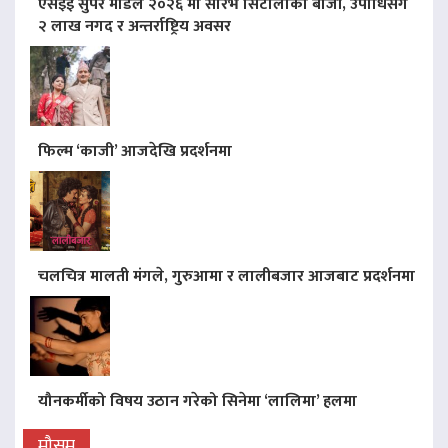
एसइई सुपर मोडल २०२६ मा सौरभ सिटौलाको बाजी, उपाधिसँगै
२ लाख नगद र अन्तर्राष्ट्रिय अवसर
फिल्म ‘काजी’ आजदेखि प्रदर्शनमा
चलचित्र मालती मंगले, गुरुआमा र लालीबजार आजबाट प्रदर्शनमा
यौनकर्मीको विषय उठान गरेको सिनेमा ‘लालिमा’ हलमा
मौसम