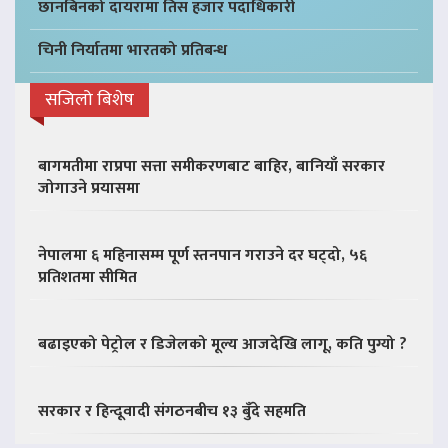
छानबिनको दायरामा तिस हजार पदाधिकारी
चिनी निर्यातमा भारतको प्रतिबन्ध
सजिलो बिशेष
बागमतीमा राप्रपा सत्ता समीकरणबाट बाहिर, बानियाँ सरकार
जोगाउने प्रयासमा
नेपालमा ६ महिनासम्म पूर्ण स्तनपान गराउने दर घट्दो, ५६
प्रतिशतमा सीमित
बढाइएको पेट्रोल र डिजेलको मूल्य आजदेखि लागू, कति पुग्यो ?
सरकार र हिन्दूवादी संगठनबीच १३ बुँदे सहमति