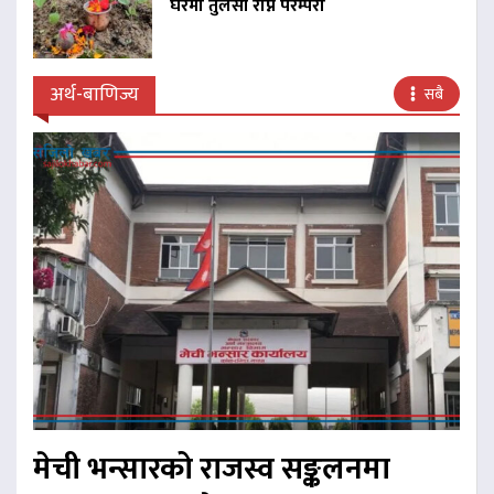
घरमा तुलसी रोप्ने परम्परा
अर्थ-बाणिज्य
सबै
मेची भन्सारको राजस्व सङ्कलनमा