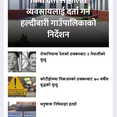
बिना दर्ता सञ्चालित
व्यवसायलाई दर्ता गर्न
हल्दीबारी गाउँपालिकाको
निर्देशन
रोमानियामा रेलको ठक्करबाट २ नेपालीको
मृत्यु
कोटीहोममा पिकअपको ठक्करबाट ७० वर्षीय
वृद्धको मृत्यु
धनुषामा निषेधाज्ञा हट्यो