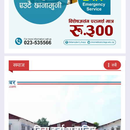
समाज
सबै