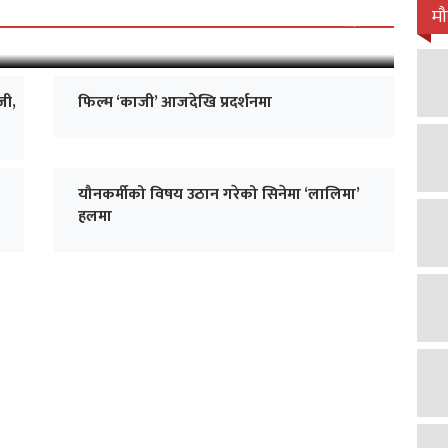
 जारी, प्रदर्शनको ५१औँ दिन पूरा
म
जी,
फिल्म ‘काजी’ आजदेखि प्रदर्शनमा
यौनकर्मीको विषय उठान गरेको सिनेमा ‘लालिमा’
हलमा