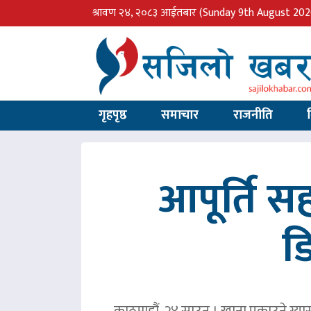
श्रावण २४, २०८३ आईतबार
(Sunday 9th August 202
गृहपृष्ठ
समाचार
राजनीति
आपूर्ति 
ड
काठमाडौं, २४ साउन । खाना पकाउने ग्या