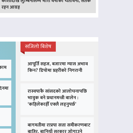
कोशीदेखि लुम्बिनीसम्म भारी वर्षाको चेतावनी, सतर्क
रहन आग्रह
सजिलो बिशेष
आपूर्ति सहज, बजारमा ग्यास अभाव
 काम
किन? डिपोमा प्रहरीको निगरानी
दिनमा
रास्वपाकै सांसदको आलोचनापछि
भावुक बने प्रधानमन्त्री बालेन :
‘कहिलेकाहीँ एक्लै लड्नुपर्छ’
बागमतीमा राप्रपा सत्ता समीकरणबाट
बाहिर, बानियाँ सरकार जोगाउने