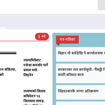
क्ष
सबै
पत्र-पत्रिका
बिहान नौ बजेदेखि नै कार्यालयमा
राप्रपाभित्रैबाट
एजेन्डा कमजोर पार्ने
शन मंसिरमा,
सरकारका सय कार्यसूची : पैँसठ्ठी 
प्रयास भयो :
िको
सत्तरी प्रतिशत काम
लिङ्देन
सिंहदरबारकै जग्गा अतिक्रमण
रास्वपाको जिल्ला
अधिवेशन ५६
जिल्लामा सम्पन्न,