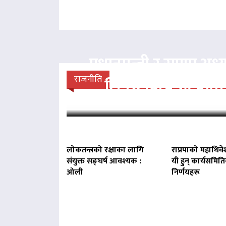
प्रधानमन्त्री र राप्रपा अध्य
राजनीति
लिङदेनबीच भेटवार्ता
लोकतन्त्रको रक्षाका लागि
राप्रपाको महाधिवे
संयुक्त सङ्घर्ष आवश्यक :
यी हुन् कार्यसमित
ओली
निर्णयहरू