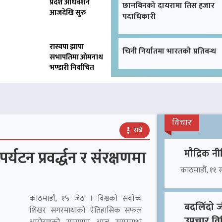
प्रदेश अधिवेशन
छानबिनको दायरामा तिस हजार
आजदेखि सुरु
पदाधिकारी
रास्वपा झापा
चिनी निर्यातमा भारतको प्रतिबन्ध
सभापतिमा ओमनाथ
भण्डारी निर्वाचित
विचार
सबै
टन प्रवर्द्धन र संरक्षणमा
मौद्रिक नी
काठमाडौँ, ११ सा
काठमाडौं, १५ जेठ । विश्वको सर्वोच्च
बदलिँदो जी
शिखर सगरमाथाको ऐतिहासिक सफल
उपचार विध