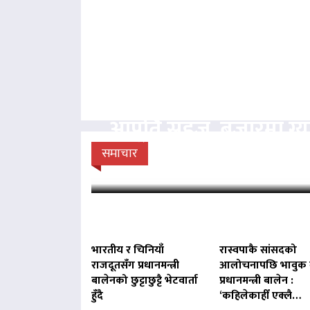
आपूर्ति सहज, बजारमा ग
डिपोमा प्रहरीको
समाचार
भारतीय र चिनियाँ
रास्वपाकै सांसदको
राजदूतसँग प्रधानमन्त्री
आलोचनापछि भावुक 
बालेनको छुट्टाछुट्टै भेटवार्ता
प्रधानमन्त्री बालेन :
हुँदै
‘कहिलेकाहीँ एक्लै…