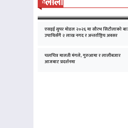
‘लालीबजार’को सफल यात्रा
मनोरन्जन
एसइई सुपर मोडल २०२६ मा सौरभ सिटौलाको बा
उपाधिसँगै २ लाख नगद र अन्तर्राष्ट्रिय अवसर
चलचित्र मालती मंगले, गुरुआमा र लालीबजार
आजबाट प्रदर्शनमा