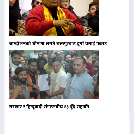
आन्दोलनको घोषणा लगतै भक्तपुरबाट दुर्गा प्रसाईं पक्राउ
सरकार र हिन्दूवादी संगठनबीच १३ बुँदे सहमति
बिना दर्ता सञ्चालित
व्यवसायलाई दर्ता गर्न