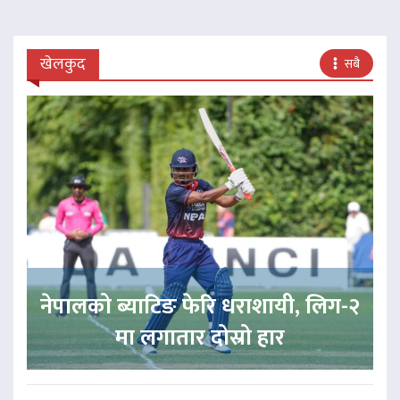
खेलकुद
सबै
नेपालको ब्याटिङ फेरि धराशायी, लिग-२
मा लगातार दोस्रो हार