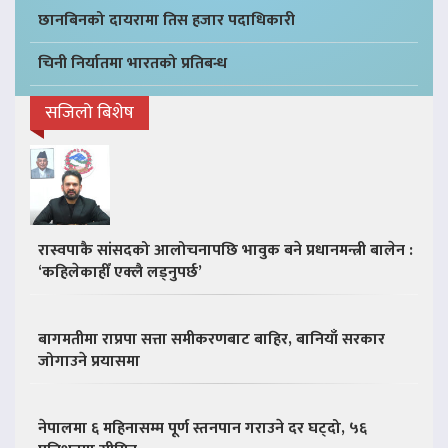
छानबिनको दायरामा तिस हजार पदाधिकारी
चिनी निर्यातमा भारतको प्रतिबन्ध
सजिलो बिशेष
रास्वपाकै सांसदको आलोचनापछि भावुक बने प्रधानमन्त्री बालेन :
‘कहिलेकाहीँ एक्लै लड्नुपर्छ’
बागमतीमा राप्रपा सत्ता समीकरणबाट बाहिर, बानियाँ सरकार
जोगाउने प्रयासमा
नेपालमा ६ महिनासम्म पूर्ण स्तनपान गराउने दर घट्दो, ५६