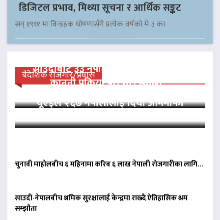
डिजिटल प्रभाव, मिथ्या सूचना र आर्थिक सङ्कट
सन् १९९१ मा विन्डहक घोषणासँगै प्रत्येक वर्षको मे ३ का
साउदीबाट ३३ नेपाली कैदीलाई आममाफी,
बैदेशिक रोजगार/प्रवास
कानुनी प्रक्रिया पूरा गरी स्वदेश…
यूएईले २६७ नेपालीलाई दियो आममाफी
चुनावी माहोलबीच ६ महिनामा करिब ६ लाख नेपाली रोजगारीका लागि…
साउदी-नेपालबीच श्रमिक सुरक्षालाई केन्द्रमा राख्दै ऐतिहासिक श्रम
सम्झौता