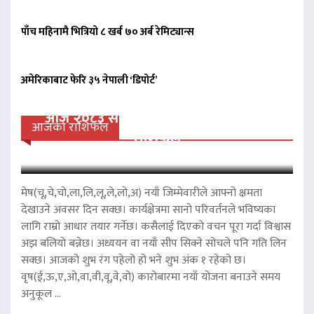
पाँच महिनामै भित्रियो ८ खर्ब ७० अर्ब रेमिट्यान्स
अमेरिकाबाट फेरि ३५ नेपाली ‘डिपोर्ट’
आज २०८३ साल साउन २३ गते शनिवारको
आजको राशिफल
राशिफल
मेष(चू,चे,चो,ला,लि,लू,ले,लो,अ) नयाँ जिम्मेवारीले आफ्नो क्षमता
देखाउने अवसर दिन सक्छ। कार्यक्षेत्रमा सानो परिवर्तनले भविष्यका
लागि राम्रो आधार तयार गर्नेछ। कसैलाई दिएको वचन पूरा गर्दा विश्वास
अझ बलियो बन्नेछ। अध्ययन वा नयाँ सीप सिक्ने सोचले पनि गति लिन
सक्छ। आजको शुभ रंग पहेलो हो भने शुभ अंक १ रहेको छ।
वृष(ई,ऊ,ए,ओ,वा,वी,वू,वे,वो) कारोबारमा नयाँ योजना बनाउने समय
अनुकूल ...