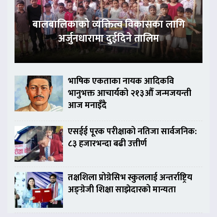
बालबालिकाको व्यक्तित्व विकासका लागि
अर्जुनधारामा दुईदिने तालिम
भाषिक एकताका नायक आदिकवि
भानुभक्त आचार्यको २१३औँ जन्मजयन्ती
आज मनाइँदै
एसईई पूरक परीक्षाको नतिजा सार्वजनिक:
८३ हजारभन्दा बढी उत्तीर्ण
तक्षशिला प्रोग्रेसिभ स्कुललाई अन्तर्राष्ट्रिय
अङ्ग्रेजी शिक्षा साझेदारको मान्यता