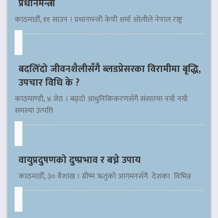
प्रधानमन्त्री
काठमाडौँ, ११ साउन । प्रधानमन्त्री केपी शर्मा ओलीले नेपाल राष्ट्र
बदलिँदो जीवनशैलीसँगै ब्लडप्रेसरका विरामीमा बृद्धि,
उपचार विधि के ?
काठमाण्डौ, ४ जेठ । बढ्दो आधुनिकिकरणसँगै संसारमा नयाँ नयाँ
समस्या उत्पत्ति
वायुप्रदुषणको दुष्प्रभाव र बच्ने उपाय
काठमाडौँ, ३० वैशाख । ग्रीष्म ऋतुको आगमनसँगै देशका विभिन्न