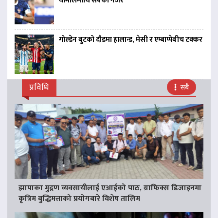
यामालमाथि सबैको नजर
गोल्डेन बुटको दौडमा हालान्ड, मेसी र एम्बाप्पेबीच टक्कर
प्रविधि
सबै
झापाका मुद्रण व्यवसायीलाई एआईको पाठ, ग्राफिक्स डिजाइनमा
कृत्रिम बुद्धिमत्ताको प्रयोगबारे विशेष तालिम