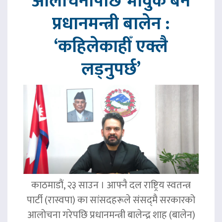
आलोचनापछि भावुक बने
प्रधानमन्त्री बालेन :
‘कहिलेकाहीँ एक्लै
लड्नुपर्छ’
काठमाडौं, २३ साउन । आफ्नै दल राष्ट्रिय स्वतन्त्र
पार्टी (रास्वपा) का सांसदहरूले संसद्‌मै सरकारको
आलोचना गरेपछि प्रधानमन्त्री बालेन्द्र शाह (बालेन)