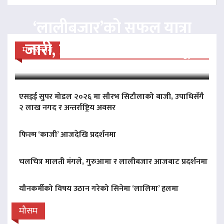
‘लालीबजार’को सफल यात्रा
जारी, प्रदर्शनको ५१औँ दिन पूरा
मनोरन्जन
एसइई सुपर मोडल २०२६ मा सौरभ सिटौलाको बाजी, उपाधिसँगै
२ लाख नगद र अन्तर्राष्ट्रिय अवसर
फिल्म ‘काजी’ आजदेखि प्रदर्शनमा
चलचित्र मालती मंगले, गुरुआमा र लालीबजार आजबाट प्रदर्शनमा
यौनकर्मीको विषय उठान गरेको सिनेमा ‘लालिमा’ हलमा
मौसम