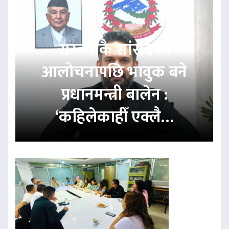
रास्वपाकै सांसदको
आलोचनापछि भावुक बने
प्रधानमन्त्री बालेन :
‘कहिलेकाहीँ एक्लै…